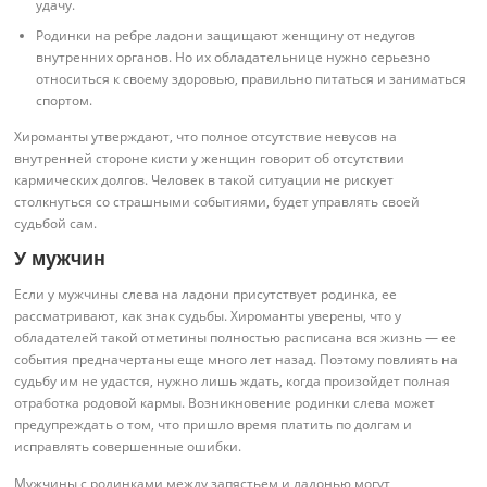
удачу.
Родинки на ребре ладони защищают женщину от недугов
внутренних органов. Но их обладательнице нужно серьезно
относиться к своему здоровью, правильно питаться и заниматься
спортом.
Хироманты утверждают, что полное отсутствие невусов на
внутренней стороне кисти у женщин говорит об отсутствии
кармических долгов. Человек в такой ситуации не рискует
столкнуться со страшными событиями, будет управлять своей
судьбой сам.
У мужчин
Если у мужчины слева на ладони присутствует родинка, ее
рассматривают, как знак судьбы. Хироманты уверены, что у
обладателей такой отметины полностью расписана вся жизнь — ее
события предначертаны еще много лет назад. Поэтому повлиять на
судьбу им не удастся, нужно лишь ждать, когда произойдет полная
отработка родовой кармы. Возникновение родинки слева может
предупреждать о том, что пришло время платить по долгам и
исправлять совершенные ошибки.
Мужчины с родинками между запястьем и ладонью могут