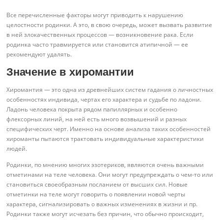
Все перечисленные факторы могут приводить к нарушению
целостности родинки. А это, в свою очередь, может вызвать развитие
в ней злокачественных процессов — возникновение рака. Если
родинка часто травмируется или становится атипичной — ее
рекомендуют удалять.
Значение в хиромантии
Хиромантия — это одна из древнейших систем гадания о личностных
особенностях индивида, чертах его характера и судьбе по ладони.
Ладонь человека покрыта рядом папиллярных и особенно
флексорных линий, на ней есть много возвышений и разных
специфических черт. Именно на основе анализа таких особенностей
хироманты пытаются трактовать индивидуальные характеристики
людей.
Родинки, по мнению многих эзотериков, являются очень важными
отметинами на теле человека. Они могут предупреждать о чем-то или
становиться своеобразным посланием от высших сил. Новые
отметинки на теле могут говорить о появлении новой черты
характера, сигнализировать о важных изменениях в жизни и пр.
Родинки также могут исчезать без причин, что обычно происходит,