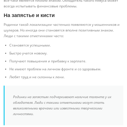
все-таки является плохим знаком. Обладатель такого невуса может
всегда испытывать финансовые проблемы.
На запястье и кисти
Родинки такой локализации частенько появляются у мошенников и
шулеров. Но иногда они становятся вполне позитивным знаком.
Люди с такими отметинками часто:
Становятся успешными.
Быстро учатся новому.
Получают повышения и прибавку к зарплате.
Не имеют проблем на личном фронте и со здоровьем.
Любят труд и не склонны к лени.
Родинки на запястьях подчеркивают наличие таланта у их
обладателя. Люди с такими отметинами могут стать
великолепными врачами или известными творческими
личностями.