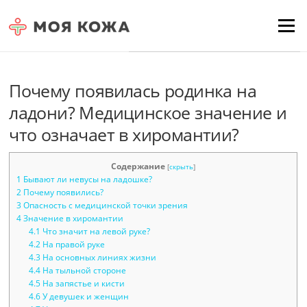
Skip to content
Для любых предложений по
Menu
сайту: moyakoja@cp9.ru
Почему появилась родинка на
ладони? Медицинское значение и
что означает в хиромантии?
Содержание
[
скрыть
]
1
Бывают ли невусы на ладошке?
2
Почему появились?
3
Опасность с медицинской точки зрения
4
Значение в хиромантии
4.1
Что значит на левой руке?
4.2
На правой руке
4.3
На основных линиях жизни
4.4
На тыльной стороне
4.5
На запястье и кисти
4.6
У девушек и женщин