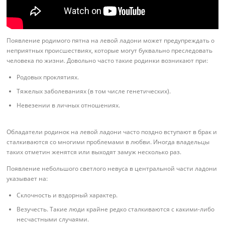
Появление родимого пятна на левой ладони может предупреждать о
неприятных происшествиях, которые могут буквально преследовать
человека по жизни. Довольно часто такие родинки возникают при:
Родовых проклятиях.
Тяжелых заболеваниях (в том числе генетических).
Невезении в личных отношениях.
Обладатели родинок на левой ладони часто поздно вступают в брак и
сталкиваются со многими проблемами в любви. Иногда владельцы
таких отметин женятся или выходят замуж несколько раз.
Появление небольшого светлого невуса в центральной части ладони
указывает на:
Склочность и вздорный характер.
Везучесть. Такие люди крайне редко сталкиваются с какими-либо
несчастными случаями.