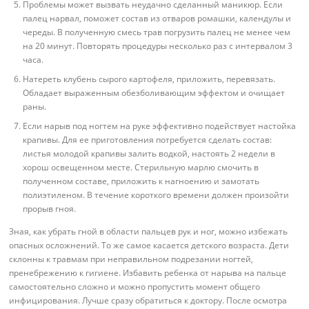
Проблемы может вызвать неудачно сделанный маникюр. Если
палец нарвал, поможет состав из отваров ромашки, календулы и
череды. В полученную смесь трав погрузить палец не менее чем
на 20 минут. Повторять процедуры несколько раз с интервалом 3
часа.
Натереть клубень сырого картофеля, приложить, перевязать.
Обладает выраженным обезболивающим эффектом и очищает
раны.
Если нарыв под ногтем на руке эффективно подействует настойка
крапивы. Для ее приготовления потребуется сделать состав:
листья молодой крапивы залить водкой, настоять 2 недели в
хорош освещенном месте. Стерильную марлю смочить в
полученном составе, приложить к нагноению и замотать
полиэтиленом. В течение короткого времени должен произойти
прорыв гноя.
Зная, как убрать гной в области пальцев рук и ног, можно избежать
опасных осложнений. То же самое касается детского возраста. Дети
склонны к травмам при неправильном подрезании ногтей,
пренебрежению к гигиене. Избавить ребенка от нарыва на пальце
самостоятельно сложно и можно пропустить момент общего
инфицирования. Лучше сразу обратиться к доктору. После осмотра