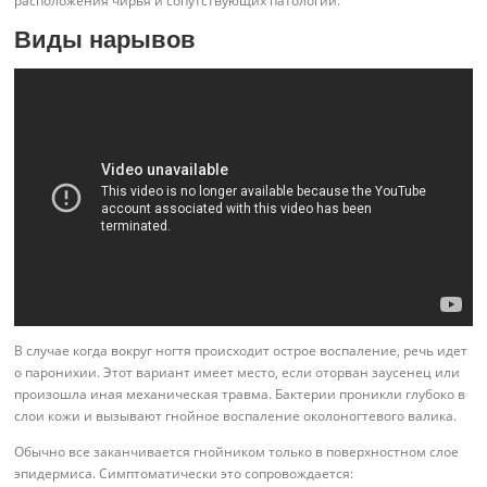
расположения чирья и сопутствующих патологий.
Виды нарывов
В случае когда вокруг ногтя происходит острое воспаление, речь идет
о паронихии. Этот вариант имеет место, если оторван заусенец или
произошла иная механическая травма. Бактерии проникли глубоко в
слои кожи и вызывают гнойное воспаление околоногтевого валика.
Обычно все заканчивается гнойником только в поверхностном слое
эпидермиса. Симптоматически это сопровождается: