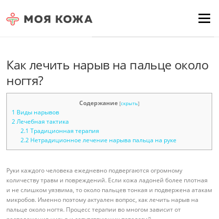
Skip to content
Для любых предложений по
Menu
сайту: moyakoja@cp9.ru
Как лечить нарыв на пальце около
ногтя?
Содержание
[
скрыть
]
1
Виды нарывов
2
Лечебная тактика
2.1
Традиционная терапия
2.2
Нетрадиционное лечение нарыва пальца на руке
Руки каждого человека ежедневно подвергаются огромному
количеству травм и повреждений. Если кожа ладоней более плотная
и не слишком уязвима, то около пальцев тонкая и подвержена атакам
микробов. Именно поэтому актуален вопрос, как лечить нарыв на
пальце около ногтя. Процесс терапии во многом зависит от