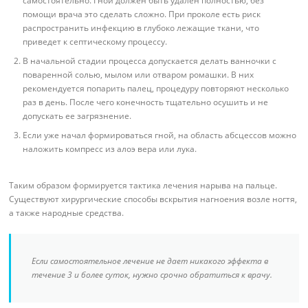
самостоятельно. Гной должен быть удален полностью, без
помощи врача это сделать сложно. При проколе есть риск
распространить инфекцию в глубоко лежащие ткани, что
приведет к септическому процессу.
В начальной стадии процесса допускается делать ванночки с
поваренной солью, мылом или отваром ромашки. В них
рекомендуется попарить палец, процедуру повторяют несколько
раз в день. После чего конечность тщательно осушить и не
допускать ее загрязнение.
Если уже начал формироваться гной, на область абсцессов можно
наложить компресс из алоэ вера или лука.
Таким образом формируется тактика лечения нарыва на пальце.
Существуют хирургические способы вскрытия нагноения возле ногтя,
а также народные средства.
Если самостоятельное лечение не дает никакого эффекта в
течение 3 и более суток, нужно срочно обратиться к врачу.