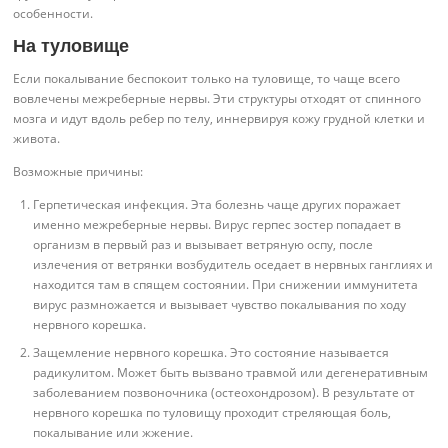
особенности.
На туловище
Если покалывание беспокоит только на туловище, то чаще всего
вовлечены межреберные нервы. Эти структуры отходят от спинного
мозга и идут вдоль ребер по телу, иннервируя кожу грудной клетки и
живота.
Возможные причины:
Герпетическая инфекция. Эта болезнь чаще других поражает
именно межреберные нервы. Вирус герпес зостер попадает в
организм в первый раз и вызывает ветряную оспу, после
излечения от ветрянки возбудитель оседает в нервных ганглиях и
находится там в спящем состоянии. При снижении иммунитета
вирус размножается и вызывает чувство покалывания по ходу
нервного корешка.
Защемление нервного корешка. Это состояние называется
радикулитом. Может быть вызвано травмой или дегенеративным
заболеванием позвоночника (остеохондрозом). В результате от
нервного корешка по туловищу проходит стреляющая боль,
покалывание или жжение.