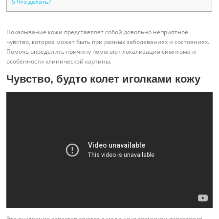
5
Что делать?
Покалывание кожи представляет собой довольно неприятное
чувство, которое может быть при разных заболеваниях и состояниях.
Помочь определить причину помогают локализация симптома и
особенности клинической картины.
Чувство, будто колет иголками кожу
Это ощущение характеризуется в медицине термином парестезия.