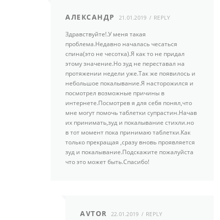
АЛЕКСАНДР
21.01.2019
REPLY
Здравствуйте!.У меня такая
проблема.Недавно началась чесаться
спина(это не чесотка).Я как то не придал
этому значение.Но зуд не переставал на
протяжении недели уже.Так же появилось и
небольшое покалывание.Я насторожился и
посмотрел возможные причины в
интернете.Посмотрев я для себя понял,что
мне могут помочь таблетки супрастин.Начав
их принимать,зуд и покалывание стихли.но
в тот момент пока принимаю таблетки.Как
только прекращая ,сразу вновь проявляется
зуд и покалывание.Подскажите пожалуйста
что это может быть.Спасибо!
AVTOR
22.01.2019
REPLY