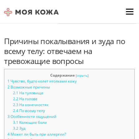
Skip to content
Для любых предложений по
Menu
сайту: moyakoja@cp9.ru
Причины покалывания и зуда по
всему телу: отвечаем на
тревожащие вопросы
Содержание
[
скрыть
]
1
Чувство, будто колет иголками кожу
2
Возможные причины
2.1
На туловище
2.2
На голове
2.3
На конечностях
2.4
По всему телу
3
Особенности ощущений
3.1
Колющие боли
3.2
Зуд
4
Может ли быть при аллергии?