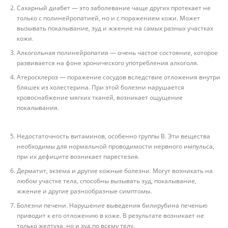
Сахарный диабет — это заболевание чаще других протекает не
только с полинейропатией, но и с поражением кожи. Может
вызывать покалывание, зуд и жжение на самых разных участках
кожи.
Алкогольная полинейропатия — очень частое состояние, которое
развивается на фоне хронического употребления алкоголя.
Атеросклероз — поражение сосудов вследствие отложения внутри
бляшек из холестерина. При этой болезни нарушается
кровоснабжение мягких тканей, возникает ощущение
покалывания.
Недостаточность витаминов, особенно группы B. Эти вещества
необходимы для нормальной проводимости нервного импульса,
при их дефиците возникает парестезия.
Дерматит, экзема и другие кожные болезни. Могут возникать на
любом участке тела, способны вызывать зуд, покалывание,
жжение и другие разнообразные симптомы.
Болезни печени. Нарушение выведения билирубина печенью
приводит к его отложению в коже. В результате возникает не
только желтуха, но и зуд по всему телу.