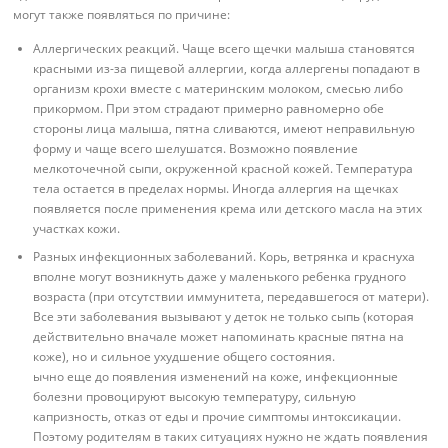
могут также появляться по причине:
Аллергических реакций. Чаще всего щечки малыша становятся
красными из-за пищевой аллергии, когда аллергены попадают в
организм крохи вместе с материнским молоком, смесью либо
прикормом. При этом страдают примерно равномерно обе
стороны лица малыша, пятна сливаются, имеют неправильную
форму и чаще всего шелушатся. Возможно появление
мелкоточечной сыпи, окруженной красной кожей. Температура
тела остается в пределах нормы. Иногда аллергия на щечках
появляется после применения крема или детского масла на этих
участках кожи.
Разных инфекционных заболеваний. Корь, ветрянка и краснуха
вполне могут возникнуть даже у маленького ребенка грудного
возраста (при отсутствии иммунитета, передавшегося от матери).
Все эти заболевания вызывают у деток не только сыпь (которая
действительно вначале может напоминать красные пятна на
коже), но и сильное ухудшение общего состояния.
ычно еще до появления изменений на коже, инфекционные
болезни провоцируют высокую температуру, сильную
капризность, отказ от еды и прочие симптомы интоксикации.
Поэтому родителям в таких ситуациях нужно не ждать появления