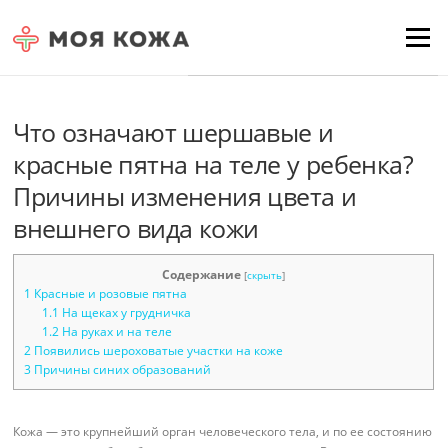
Skip to content
Для любых предложений по
Menu
сайту: moyakoja@cp9.ru
Что означают шершавые и
красные пятна на теле у ребенка?
Причины изменения цвета и
внешнего вида кожи
Содержание
[
скрыть
]
1
Красные и розовые пятна
1.1
На щеках у грудничка
1.2
На руках и на теле
2
Появились шероховатые участки на коже
3
Причины синих образований
Кожа — это крупнейший орган человеческого тела, и по ее состоянию