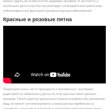
можно судить об особенностях здоровья человека. В частности, у
маленьких деток кожа быстро реагирует на воздействие различных
неблагоприятных факторов и развитие разных заболеваний.
Красные и розовые пятна
Педиатрам очень часто приходится сталкиваться с жалобами
родителей на появление у деток на теле красных пятен разного
размера. Такой симптом однозначно нельзя оставлять без внимания,
ведь он может сигнализировать о самых разных проблемах со
здоровьем, начиная от аллергии и оканчивая разными вирусными