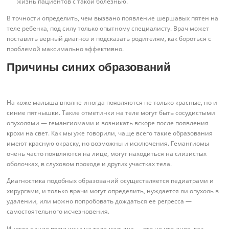
жизнь пациентов с такой болезнью.
В точности определить, чем вызвано появление шершавых пятен на
теле ребенка, под силу только опытному специалисту. Врач может
поставить верный диагноз и подсказать родителям, как бороться с
проблемой максимально эффективно.
Причины синих образований
На коже малыша вполне иногда появляются не только красные, но и
синие пятнышки. Такие отметинки на теле могут быть сосудистыми
опухолями — гемангиомами и возникать вскоре после появления
крохи на свет. Как мы уже говорили, чаще всего такие образования
имеют красную окраску, но возможны и исключения. Гемангиомы
очень часто появляются на лице, могут находиться на слизистых
оболочках, в слуховом проходе и других участках тела.
Диагностика подобных образований осуществляется педиатрами и
хирургами, и только врачи могут определить, нуждается ли опухоль в
удалении, или можно попробовать дождаться ее регресса —
самостоятельного исчезновения.
Иногда синие пятнышки на теле малыша — это не что иное, как