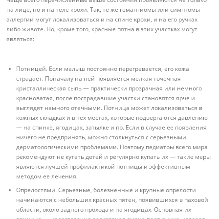
на лице, но и на теле крохи. Так, те же гемангиомы или симптомы
аллергии могут локализоваться и на спине крохи, и на его ручках
либо животе. Но, кроме того, красные пятна в этих участках могут
являться:
Потницей. Если малыш постоянно перегревается, его кожа
страдает. Поначалу на ней появляется мелкая точечная
кристаллическая сыпь — практически прозрачная или немного
красноватая, после пострадавшие участки становятся ярче и
выглядят немного отечными. Потница может локализоваться в
кожных складках и в тех местах, которые подвергаются давлению
— на спинке, ягодицах, затылке и пр. Если в случае ее появления
ничего не предпринять, можно столкнуться с серьезными
дерматологическими проблемами. Поэтому педиатры всего мира
рекомендуют не кутать детей и регулярно купать их — такие меры
являются лучшей профилактикой потницы и эффективным
методом ее лечения.
Опрелостями. Серьезные, болезненные и крупные опрелости
начинаются с небольших красных пятен, появившихся в паховой
области, около заднего прохода и на ягодицах. Основная их