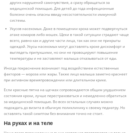
других нарушений самочувствия, а сразу обращаться за
медицинской помощью. Для детей до года инфекционные
болезни очень опасны ввиду несостоятельности иммунной
системы.
Укусов насекомых. Даже в помещении кроха может подвергнуться
атаке комаров либо мошек. Щеки в такой ситуации страдают чаще
всего, равно как и другие части лица, так как они не прикрыты
одеждой. Укусы насекомых могут доставлять крохе дискомфорт и
выглядеть припухшими, но они не провоцируют повышение
температуры и не заставляют малыша отказываться от еды.
Иногда покраснение возникает под воздействием естественных
факторов — мороза или жары. Также лицо малыша заметно краснеет
при активном времяпровождении или длительном крике.
Если красные пятна на щечках сопровождаются общим ухудшением
состояния крохи, лучше перестраховаться и немедленно обратиться
за медицинской помощью. Во всех остальных случаях можно
подождать до визита в обычную поликлинику к своему педиатру. Но
оставлять такой симптом без внимания точно не стоит.
На руках и на теле
Чаще всего перечисленные выше состояния проявляются не только