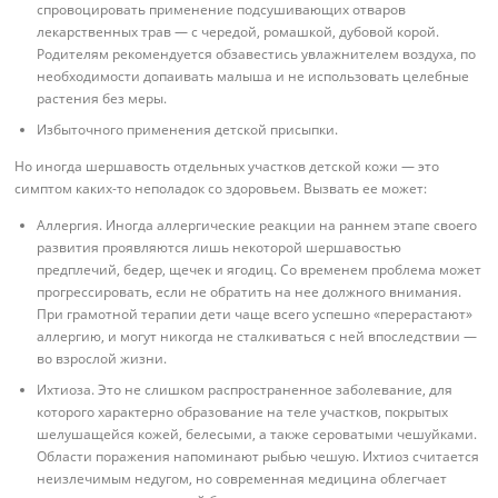
спровоцировать применение подсушивающих отваров
лекарственных трав — с чередой, ромашкой, дубовой корой.
Родителям рекомендуется обзавестись увлажнителем воздуха, по
необходимости допаивать малыша и не использовать целебные
растения без меры.
Избыточного применения детской присыпки.
Но иногда шершавость отдельных участков детской кожи — это
симптом каких-то неполадок со здоровьем. Вызвать ее может:
Аллергия. Иногда аллергические реакции на раннем этапе своего
развития проявляются лишь некоторой шершавостью
предплечий, бедер, щечек и ягодиц. Со временем проблема может
прогрессировать, если не обратить на нее должного внимания.
При грамотной терапии дети чаще всего успешно «перерастают»
аллергию, и могут никогда не сталкиваться с ней впоследствии —
во взрослой жизни.
Ихтиоза. Это не слишком распространенное заболевание, для
которого характерно образование на теле участков, покрытых
шелушащейся кожей, белесыми, а также сероватыми чешуйками.
Области поражения напоминают рыбью чешую. Ихтиоз считается
неизлечимым недугом, но современная медицина облегчает