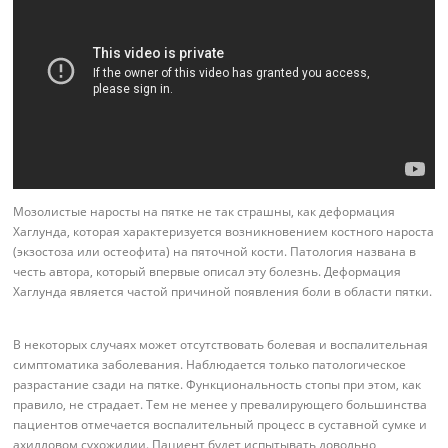
Мозолистые наросты на пятке не так страшны, как деформация
Хаглунда, которая характеризуется возникновением костного нароста
(экзостоза или остеофита) на пяточной кости. Патология названа в
честь автора, который впервые описал эту болезнь. Деформация
Хаглунда является частой причиной появления боли в области пятки.
В некоторых случаях может отсутствовать болевая и воспалительная
симптоматика заболевания. Наблюдается только патологическое
разрастание сзади на пятке. Функциональность стопы при этом, как
правило, не страдает. Тем не менее у превалирующего большинства
пациентов отмечается воспалительный процесс в суставной сумке и
ахилловом сухожилии. Пациент будет испытывать довольно