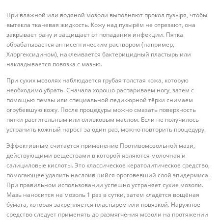
При влажной или водяной мозоли выполняют прокол пузыря, чтобы
вытекла тканевая жидкость. Кожу над пузырём не отрезают, она
закрывает рану и защищает от попадания инфекции. Пятка
обрабатывается антисептическим раствором (например,
Хлоргексидином), наклеивается бактерицидный пластырь или
накладывается повязка с мазью.
При сухих мозолях наблюдается грубая толстая кожа, которую
необходимо убрать. Сначала хорошо распариваем ногу, затем с
помощью пемзы или специальной педикюрной тёрки снимаем
огрубевшую кожу. После процедуры можно смазать поверхность
пятки растительным или оливковым маслом. Если не получилось
устранить кожный нарост за один раз, можно повторить процедуру.
Эффективным считается применение Противомозольной мази,
действующими веществами в которой являются молочная и
салициловые кислоты. Это классическое кератолитическое средство,
помогающее удалить наслоившийся ороговевший слой эпидермиса.
При правильном использовании успешно устраняет сухие мозоли.
Мазь наносится на мозоль 1 раз в сутки, затем кладётся вощёная
бумага, которая закрепляется пластырем или повязкой. Наружное
средство следует применять до размягчения мозоли на протяжении