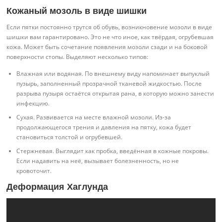
Кожаный мозоль в виде шишки
Если пятки постоянно трутся об обувь, возникновение мозоли в виде
шишки вам гарантировано. Это не что иное, как твёрдая, огрубевшая
кожа. Может быть сочетание появления мозоли сзади и на боковой
поверхности стопы. Выделяют несколько типов:
Влажная или водяная. По внешнему виду напоминает выпуклый
пузырь, заполненный прозрачной тканевой жидкостью. После
разрыва пузыря остаётся открытая рана, в которую можно занести
инфекцию.
Сухая. Развивается на месте влажной мозоли. Из-за
продолжающегося трения и давления на пятку, кожа будет
становиться толстой и огрубевшей.
Стержневая. Выглядит как пробка, введённая в кожные покровы.
Если надавить на неё, вызывает болезненность, но не
кровоточит.
Деформация Хаглунда