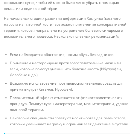
нескольких суток, чтобы её можно было легко убрать с помощью
пемзы или педикюрной тёрки.
На начальных стадиях развития деформации Хаглунда (костного
нароста на пяточной кости) возможно применение консервативной
терапии, которая направлена на устранение болевого синдрома и
воспалительного процесса. Несколько полезных рекомендаций:
Если наблюдается обострение, носим обувь без задников.
Применяем нестероидные противовоспалительные мази или
гели, которые помогут уменьшить болезненность (Ибупрофен,
Долобене и др.).
Возможно использование противовоспалительных средств для
приёма внутрь (Кетанов, Нурофен).
Положительный эффект отмечается от физиотерапевтических
процедур. Помогут курсы лазеротерапии, магнитотерапии, ударно-
волновой терапии.
Некоторые специалисты советуют носить ортез для голеностопа,
который уменьшает нагрузку и ограничивает движение в суставе.