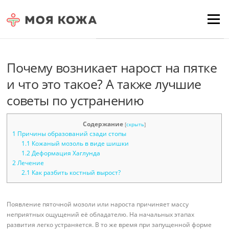
Skip to content
Для любых предложений по
Menu
сайту: moyakoja@cp9.ru
Почему возникает нарост на пятке
и что это такое? А также лучшие
советы по устранению
Содержание
[
скрыть
]
1
Причины образований сзади стопы
1.1
Кожаный мозоль в виде шишки
1.2
Деформация Хаглунда
2
Лечение
2.1
Как разбить костный вырост?
Появление пяточной мозоли или нароста причиняет массу
неприятных ощущений её обладателю. На начальных этапах
развития легко устраняется. В то же время при запущенной форме