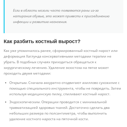
Если в области мозоли часто появляются раны из-за
натирания обувью, это может привести к присоединению
инфекции и развитию нагноения.
Как разбить костный вырост?
Как уже упоминалось ранее, сформированный костный нарост или
деформация Хаглунда консервативными методами терапии не
убрать. В подобных случаях приходиться обращаться к
хирургическому лечению. Удаление экзостоза на пятке может
проходить двумя методами:
Открытым. Сначала аккуратно отодвигают ахиллово сухожилие с
помощью специального инструмента, чтобы не повредить. Затем
используя медицинскую пилку, спиливают костный нарост.
Эндоскопическим. Операции проводится с минимальной
травматизацией здоровых тканей. Достаточно сделать два
небольших размера по полсантиметра, чтобы выполнить
удаление костного нароста на пяточной кости.