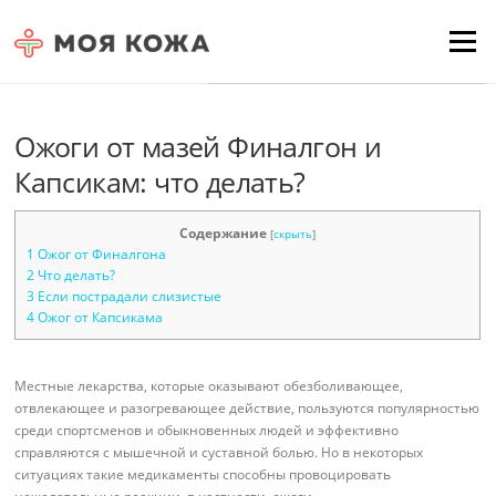
Skip to content
Для любых предложений по
Menu
сайту: moyakoja@cp9.ru
Ожоги от мазей Финалгон и
Капсикам: что делать?
Содержание
[
скрыть
]
1
Ожог от Финалгона
2
Что делать?
3
Если пострадали слизистые
4
Ожог от Капсикама
Местные лекарства, которые оказывают обезболивающее,
отвлекающее и разогревающее действие, пользуются популярностью
среди спортсменов и обыкновенных людей и эффективно
справляются с мышечной и суставной болью. Но в некоторых
ситуациях такие медикаменты способны провоцировать