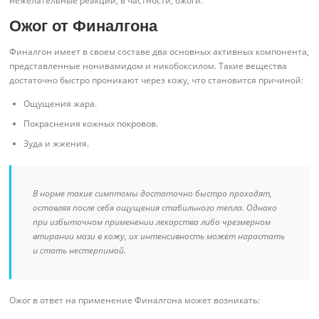
нежелательные реакции, в частности, ожоги.
Ожог от Финалгона
Финалгон имеет в своем составе два основных активных компонента,
представленные нонивамидом и никобоксилом. Такие вещества
достаточно быстро проникают через кожу, что становится причиной:
Ощущения жара.
Покраснения кожных покровов.
Зуда и жжения.
В норме такие симптомы достаточно быстро проходят,
оставляя после себя ощущения стабильного тепла. Однако
при избыточном применении лекарства либо чрезмерном
втирании мази в кожу, их интенсивность может нарастать
и стать нестерпимой.
Ожог в ответ на применение Финалгона может возникать: