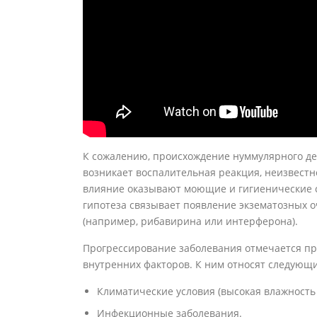
К сожалению, происхождение нуммулярного де
возникает воспалительная реакция, неизвестн
влияние оказывают моющие и гигиенические ср
гипотеза связывает появление экзематозных 
(например, рибавирина или интерферона).
Прогрессирование заболевания отмечается п
внутренних факторов. К ним относят следующи
Климатические условия (высокая влажность 
Инфекционные заболевания.