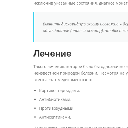
исключив указанные состояния, диагноз моне
Выявить дисковидную экзему несложно – д
обследование (опрос и осмотр), чтобы пос
Лечение
Такого лечения, которое было бы однозначно э
неизвестной природой болезни. Несмотря на 
всего лечат медикаментозно:
Кортикостероидами.
Антибиотиками.
Противозудными.
Антисептиками.
Используют как местные средства (растворы, м