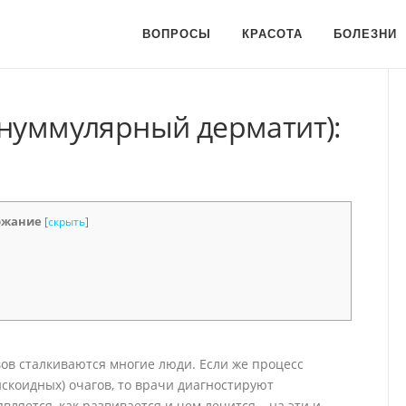
ВОПРОСЫ
КРАСОТА
БОЛЕЗНИ
(нуммулярный дерматит):
ржание
[
скрыть
]
в сталкиваются многие люди. Если же процесс
скоидных) очагов, то врачи диагностируют
вляется, как развивается и чем лечится – на эти и