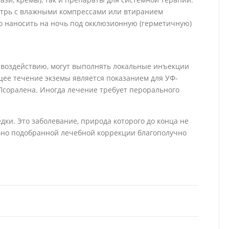
утрь с влажными компрессами или втиранием
о наносить на ночь под окклюзионную (герметичную)
у воздействию, могут выполнять локальные инъекции
щее течение экземы является показанием для УФ-
соралена. Иногда лечение требует перорального
дки. Это заболевание, природа которого до конца не
ьно подобранной лечебной коррекции благополучно