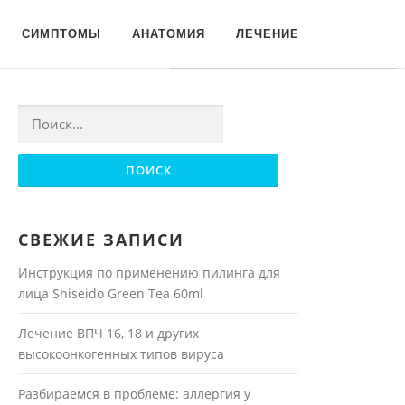
Для любых предложений по
СИМПТОМЫ
АНАТОМИЯ
ЛЕЧЕНИЕ
сайту: moyakoja@cp9.ru
Найти:
СВЕЖИЕ ЗАПИСИ
Инструкция по применению пилинга для
лица Shiseido Green Tea 60ml
Лечение ВПЧ 16, 18 и других
высокоонкогенных типов вируса
Разбираемся в проблеме: аллергия у