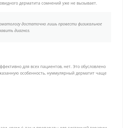
товидного дерматита сомнений уже не вызывает.
ерматологу достаточно лишь провести физикальное
тавить диагноз.
ффективно для всех пациентов, нет. Это обусловлено
указанную особенность, нуммулярный дерматит чаще
ази, кремы), так и препараты для системной терапии.