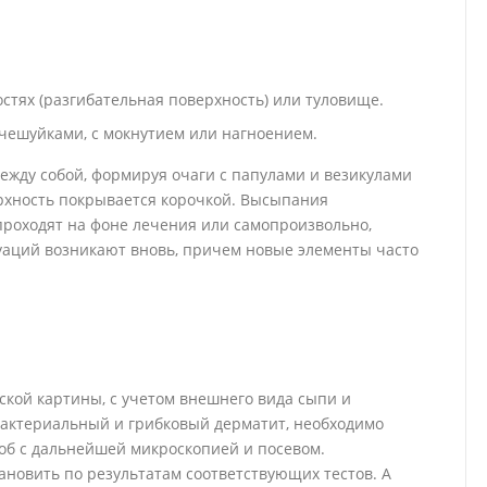
тях (разгибательная поверхность) или туловище.
чешуйками, с мокнутием или нагноением.
жду собой, формируя очаги с папулами и везикулами
ерхность покрывается корочкой. Высыпания
проходят на фоне лечения или самопроизвольно,
уаций возникают вновь, причем новые элементы часто
кой картины, с учетом внешнего вида сыпи и
бактериальный и грибковый дерматит, необходимо
об с дальнейшей микроскопией и посевом.
новить по результатам соответствующих тестов. А