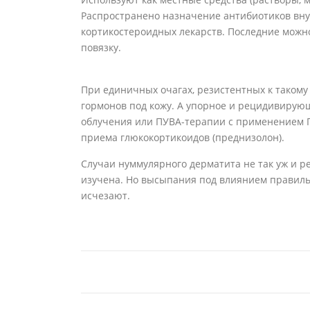
Распространено назначение антибиотиков вн
кортикостероидных лекарств. Последние можн
повязку.
При единичных очагах, резистентных к таком
гормонов под кожу. А упорное и рецидивирую
облучения или ПУВА-терапии с применением П
приема глюкокортикоидов (преднизолон).
Случаи нуммулярного дерматита не так уж и ре
изучена. Но высыпания под влиянием правил
исчезают.