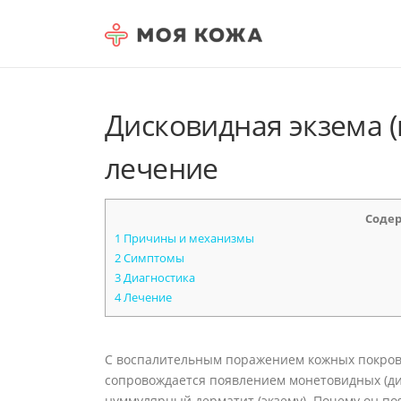
Skip to content
Дисковидная экзема 
лечение
Соде
1
Причины и механизмы
2
Симптомы
3
Диагностика
4
Лечение
С воспалительным поражением кожных покрово
сопровождается появлением монетовидных (ди
нуммулярный дерматит (экзему). Почему он поя