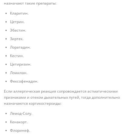
назначают такие препараты:
Кларитин.
Цетрин.
Эбастин.
Зиртек.
Лоратадин.
Кестин.
Цетиризин.
Ломилан.
Фексофенадин.
Если аллергическая реакция сопровождается астматическими
признаками и отеком дыхательных путей, тогда дополнительно
назначаются кортикостероиды:
Лемод-Солу.
Кенакорт.
Флоринеф.