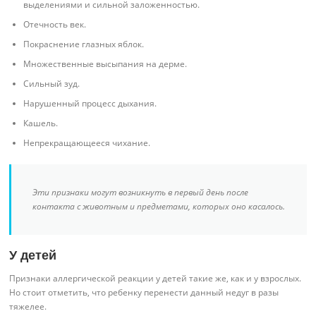
выделениями и сильной заложенностью.
Отечность век.
Покраснение глазных яблок.
Множественные высыпания на дерме.
Сильный зуд.
Нарушенный процесс дыхания.
Кашель.
Непрекращающееся чихание.
Эти признаки могут возникнуть в первый день после
контакта с животным и предметами, которых оно касалось.
У детей
Признаки аллергической реакции у детей такие же, как и у взрослых.
Но стоит отметить, что ребенку перенести данный недуг в разы
тяжелее.