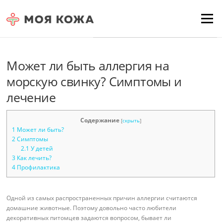
Skip to content
Для любых предложений по
Menu
сайту: moyakoja@cp9.ru
Может ли быть аллергия на
морскую свинку? Симптомы и
лечение
Содержание
[
скрыть
]
1
Может ли быть?
2
Симптомы
2.1
У детей
3
Как лечить?
4
Профилактика
Одной из самых распространенных причин аллергии считаются
домашние животные. Поэтому довольно часто любители
декоративных питомцев задаются вопросом, бывает ли