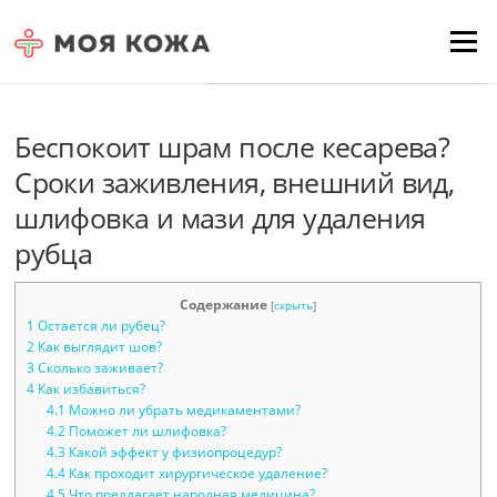
Skip to content
Для любых предложений по
Menu
сайту: moyakoja@cp9.ru
Беспокоит шрам после кесарева?
Сроки заживления, внешний вид,
шлифовка и мази для удаления
рубца
Содержание
[
скрыть
]
1
Остается ли рубец?
2
Как выглядит шов?
3
Сколько заживает?
4
Как избавиться?
4.1
Можно ли убрать медикаментами?
4.2
Поможет ли шлифовка?
4.3
Какой эффект у физиопроцедур?
4.4
Как проходит хирургическое удаление?
4.5
Что предлагает народная медицина?