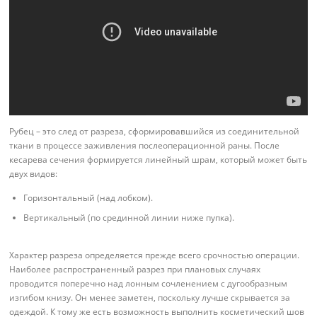
Рубец – это след от разреза, сформировавшийся из соединительной
ткани в процессе заживления послеоперационной раны. После
кесарева сечения формируется линейный шрам, который может быть
двух видов:
Горизонтальный (над лобком).
Вертикальный (по срединной линии ниже пупка).
Характер разреза определяется прежде всего срочностью операции.
Наиболее распространенный разрез при плановых случаях
проводится поперечно над лонным сочленением с дугообразным
изгибом книзу. Он менее заметен, поскольку лучше скрывается за
одеждой. К тому же есть возможность выполнить косметический шов