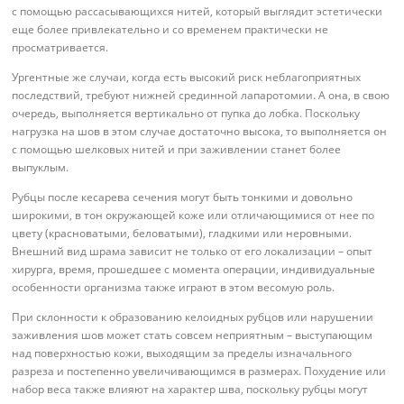
с помощью рассасывающихся нитей, который выглядит эстетически
еще более привлекательно и со временем практически не
просматривается.
Ургентные же случаи, когда есть высокий риск неблагоприятных
последствий, требуют нижней срединной лапаротомии. А она, в свою
очередь, выполняется вертикально от пупка до лобка. Поскольку
нагрузка на шов в этом случае достаточно высока, то выполняется он
с помощью шелковых нитей и при заживлении станет более
выпуклым.
Рубцы после кесарева сечения могут быть тонкими и довольно
широкими, в тон окружающей коже или отличающимися от нее по
цвету (красноватыми, беловатыми), гладкими или неровными.
Внешний вид шрама зависит не только от его локализации – опыт
хирурга, время, прошедшее с момента операции, индивидуальные
особенности организма также играют в этом весомую роль.
При склонности к образованию келоидных рубцов или нарушении
заживления шов может стать совсем неприятным – выступающим
над поверхностью кожи, выходящим за пределы изначального
разреза и постепенно увеличивающимся в размерах. Похудение или
набор веса также влияют на характер шва, поскольку рубцы могут