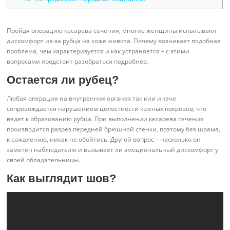
Пройдя операцию кесарева сечения, многие женщины испытывают
дискомфорт из-за рубца на коже живота. Почему возникает подобная
проблема, чем характеризуется и как устраняется – с этими
вопросами предстоит разобраться подробнее.
Остается ли рубец?
Любая операция на внутренних органах так или иначе
сопровождается нарушением целостности кожных покровов, что
ведет к образованию рубца. При выполнении кесарева сечения
производится разрез передней брюшной стенки, поэтому без шрама,
к сожалению, никак не обойтись. Другой вопрос – насколько он
заметен наблюдателю и вызывает ли эмоциональный дискомфорт у
своей обладательницы.
Как выглядит шов?