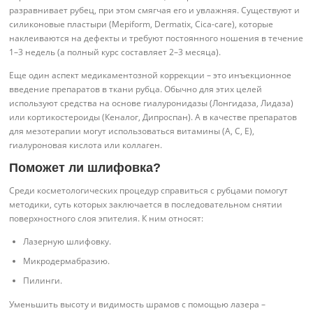
разравнивает рубец, при этом смягчая его и увлажняя. Существуют и
силиконовые пластыри (Mepiform, Dermatix, Cica-care), которые
наклеиваются на дефекты и требуют постоянного ношения в течение
1–3 недель (а полный курс составляет 2–3 месяца).
Еще один аспект медикаментозной коррекции – это инъекционное
введение препаратов в ткани рубца. Обычно для этих целей
используют средства на основе гиалуронидазы (Лонгидаза, Лидаза)
или кортикостероиды (Кеналог, Дипроспан). А в качестве препаратов
для мезотерапии могут использоваться витамины (A, C, E),
гиалуроновая кислота или коллаген.
Поможет ли шлифовка?
Среди косметологических процедур справиться с рубцами помогут
методики, суть которых заключается в последовательном снятии
поверхностного слоя эпителия. К ним относят:
Лазерную шлифовку.
Микродермабразию.
Пилинги.
Уменьшить высоту и видимость шрамов с помощью лазера –