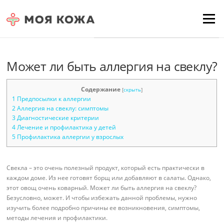
Skip to content
Для любых предложений по
Menu
сайту: moyakoja@cp9.ru
Может ли быть аллергия на свеклу?
Содержание
[
скрыть
]
1
Предпосылки к аллергии
2
Аллергия на свеклу: симптомы
3
Диагностические критерии
4
Лечение и профилактика у детей
5
Профилактика аллергии у взрослых
Свекла – это очень полезный продукт, который есть практически в
каждом доме. Из нее готовят борщ или добавляют в салаты. Однако,
этот овощ очень коварный. Может ли быть аллергия на свеклу?
Безусловно, может. И чтобы избежать данной проблемы, нужно
изучить более подробно причины ее возникновения, симптомы,
методы лечения и профилактики.