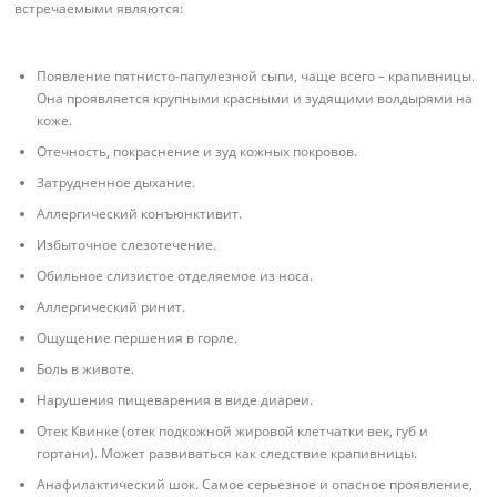
встречаемыми являются:
Появление пятнисто-папулезной сыпи, чаще всего – крапивницы.
Она проявляется крупными красными и зудящими волдырями на
коже.
Отечность, покраснение и зуд кожных покровов.
Затрудненное дыхание.
Аллергический конъюнктивит.
Избыточное слезотечение.
Обильное слизистое отделяемое из носа.
Аллергический ринит.
Ощущение першения в горле.
Боль в животе.
Нарушения пищеварения в виде диареи.
Отек Квинке (отек подкожной жировой клетчатки век, губ и
гортани). Может развиваться как следствие крапивницы.
Анафилактический шок. Самое серьезное и опасное проявление,