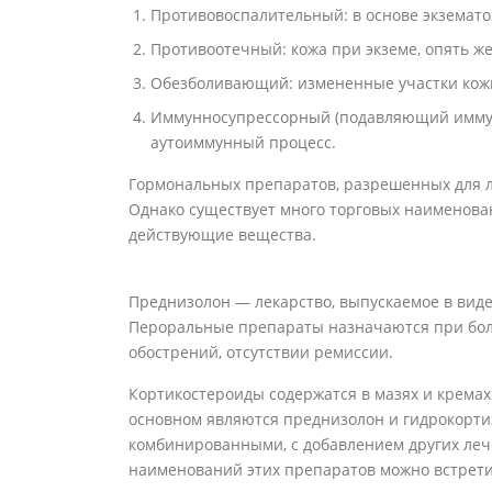
Противовоспалительный: в основе экземато
Противоотечный: кожа при экземе, опять же
Обезболивающий: измененные участки кож
Иммунносупрессорный (подавляющий иммуни
аутоиммунный процесс.
Гормональных препаратов, разрешенных для л
Однако существует много торговых наименован
действующие вещества.
Преднизолон — лекарство, выпускаемое в виде
Пероральные препараты назначаются при бол
обострений, отсутствии ремиссии.
Кортикостероиды содержатся в мазях и крема
основном являются преднизолон и гидрокортиз
комбинированными, с добавлением других леч
наименований этих препаратов можно встрет