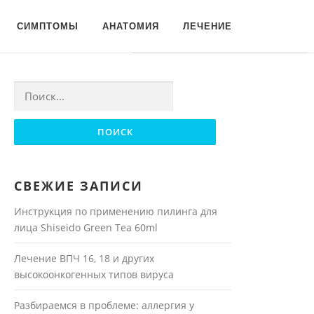
Для любых предложений по
СИМПТОМЫ
АНАТОМИЯ
ЛЕЧЕНИЕ
сайту: moyakoja@cp9.ru
Найти:
СВЕЖИЕ ЗАПИСИ
Инструкция по применению пилинга для
лица Shiseido Green Tea 60ml
Лечение ВПЧ 16, 18 и других
высокоонкогенных типов вируса
Разбираемся в проблеме: аллергия у