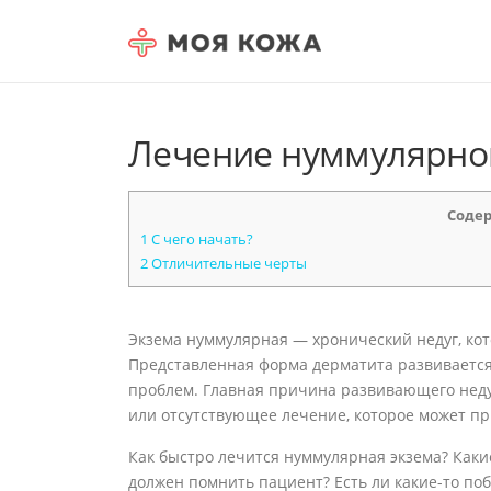
Skip to content
Лечение нуммулярно
Соде
1
С чего начать?
2
Отличительные черты
Экзема нуммулярная — хронический недуг, ко
Представленная форма дерматита развивается
проблем. Главная причина развивающего неду
или отсутствующее лечение, которое может пр
Как быстро лечится нуммулярная экзема? Как
должен помнить пациент? Есть ли какие-то п