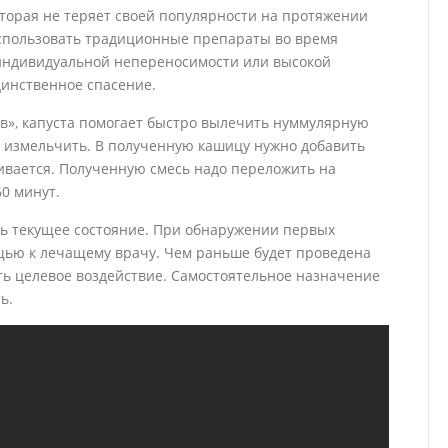
торая не теряет своей популярности на протяжении
использовать традиционные препараты во время
индивидуальной непереносимости или высокой
динственное спасение.
в», капуста помогает быстро вылечить нуммулярную
и измельчить. В полученную кашицу нужно добавить
ивается. Полученную смесь надо переложить на
0 минут.
ть текущее состояние. При обнаружении первых
щью к лечащему врачу. Чем раньше будет проведена
ть целевое воздействие. Самостоятельное назначение
ь.