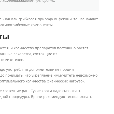
и комбинированные препараты.
альная или грибковая природа инфекции, то назначают
ротивогрибковые компоненты.
ты
тся, и количество препаратов постоянно растет.
анные лекарства, состоящие из
нтимикотиков.
адо употреблять дополнительные порции
адо понимать, что укрепление иммунитета невозможно
оптимального количества физических нагрузок.
 состояние ран. Сухие корки надо смазывать
ной процедуры. Врачи рекомендуют использовать