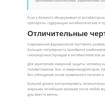
противовоспалительные, гормональные ил
Если у больного обнаруживается антибактери
препараты, содержащие антибиотические и п
Отличительные чер
Современная фармакология постоянно развивае
Большую популярность приобрели комбиниров
глюкокортикостероидов и антибиотиков или а
Для укрепления иммунной защиты человека н
поливитаминов, био- и иммуномодуляторов. Н
без соблюдения основ правильного питания и 
Больной должен контролировать гигиеническое
жирными лечебными кремами после любой вод
душ вместо ванны.