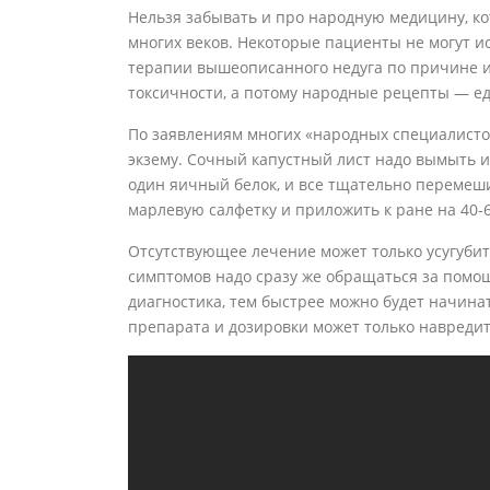
Нельзя забывать и про народную медицину, ко
многих веков. Некоторые пациенты не могут 
терапии вышеописанного недуга по причине 
токсичности, а потому народные рецепты — е
По заявлениям многих «народных специалисто
экзему. Сочный капустный лист надо вымыть 
один яичный белок, и все тщательно перемеш
марлевую салфетку и приложить к ране на 40-6
Отсутствующее лечение может только усугуби
симптомов надо сразу же обращаться за помо
диагностика, тем быстрее можно будет начина
препарата и дозировки может только навредит