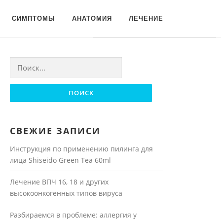
Для любых предложений по
СИМПТОМЫ
АНАТОМИЯ
ЛЕЧЕНИЕ
сайту: moyakoja@cp9.ru
Найти:
СВЕЖИЕ ЗАПИСИ
Инструкция по применению пилинга для
лица Shiseido Green Tea 60ml
Лечение ВПЧ 16, 18 и других
высокоонкогенных типов вируса
Разбираемся в проблеме: аллергия у