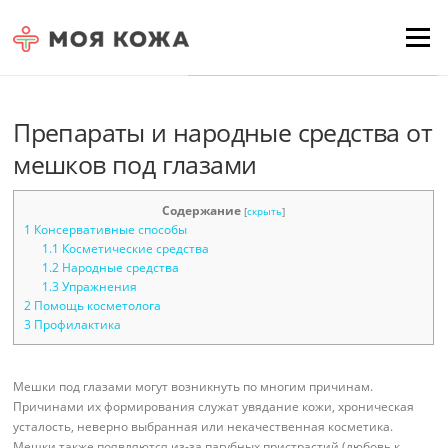
Skip to content
Для любых предложений по
Menu
сайту: moyakoja@cp9.ru
Препараты и народные средства от
мешков под глазами
Содержание
[
скрыть
]
1
Консервативные способы
1.1
Косметические средства
1.2
Народные средства
1.3
Упражнения
2
Помощь косметолога
3
Профилактика
Мешки под глазами могут возникнуть по многим причинам.
Причинами их формирования служат увядание кожи, хроническая
усталость, неверно выбранная или некачественная косметика.
Мешки также появляются из-за пагубных пристрастий (любовь к