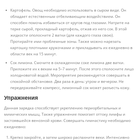
Картофель. Овощ необходимо использовать в сыром виде. Он
обладает естественным отбеливающим воздействием. Он
способен помочь избавиться от кругов под глазами. Натрите на
терке сырой, прохладный картофель, отжав из него сок. В этой
жидкости ополосните 2 ватки (для каждого глаза свою).
Протирайте ими проблемные зоны. Также можно нарезать
картошку плотными кружочками и прикладывать их ежедневно в
области век на 15 минут.
Сок лимона. Смочите в охлажденном соке лимона две ватки.
Приложите их к векам на 5–7 минут. После этого сполосните лицо
холодноватой водой. Мероприятие рекомендуется совершать в
спокойной обстановке. Два раза в день: утром и вечером. Не
передерживайте компресс, лимонный сок может разъесть кожу.
Упражнения
Данная зарядка способствует укреплению периорбитальных и
мимических мышц. Также упражнение помогает оттоку лимфы и
застоявшейся венозной крови. Совершать гимнастику необходимо
ежедневно:
Крепко закройте, а затем широко распахните веки. Интенсивно