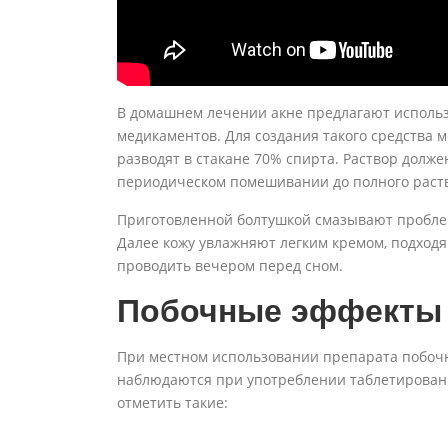
В домашнем лечении акне предлагают исполь
медикаментов. Для создания такого средства 
разводят в стакане 70% спирта. Раствор долже
периодическом помешивании до полного раст
Приготовленной болтушкой смазывают проблем
Далее кожу увлажняют легким кремом, подход
проводить вечером перед сном.
Побочные эффекты
При местном использовании препарата побоч
наблюдаются при употреблении таблетирован
отметить такие: