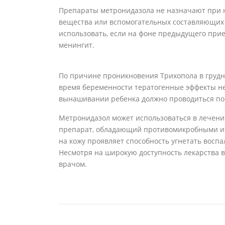
Препараты метронидазола не назначают при 
вещества или вспомогательных составляющих
использовать, если на фоне предыдущего при
менингит.
По причине проникновения Трихопола в грудно
время беременности тератогенные эффекты не
вынашивании ребенка должно проводиться пос
Метронидазол может использоваться в лечении
препарат, обладающий противомикробными и
на кожу проявляет способность угнетать восп
Несмотря на широкую доступность лекарства в
врачом.