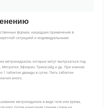
менению
рственных формах, нашедших применение в
онкретной ситуацией и индивидуальными
ки метронидазола, которые могут выпускаться под
 Метрогил, Эфлоран, Трикасайд и др. При кожном
о 1 таблетке дважды в сутки. Пить таблетки
значил иного.
зование метронидазола в виде геля или крема,
ользуют путем нанесения тонким слоем на