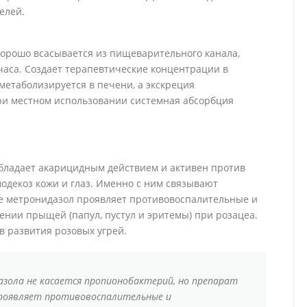
елей.
хорошо всасывается из пищеварительного канала,
 часа. Создает терапевтические концентрации в
метаболизируется в печени, а экскреция
ри местном использовании системная абсорбция
бладает акарицидным действием и активен против
декоз кожи и глаз. Именно с ним связывают
же метронидазол проявляет противовоспалительные и
ении прыщей (папул, пустул и эритемы) при розацеа.
в развития розовых угрей.
ола не касается пропионобактерий, но препарат
проявляет противовоспалительные и