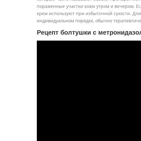
пораженные участки кожи утром и вечером. Ес
крем используют при избыточной сухости. Дл
индивидуальном порядке, обычно терапевтиче
Рецепт болтушки с метронидазо