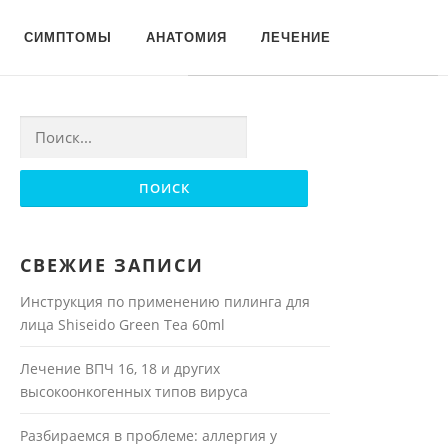
Для любых предложений по
СИМПТОМЫ
АНАТОМИЯ
ЛЕЧЕНИЕ
сайту: moyakoja@cp9.ru
Найти:
СВЕЖИЕ ЗАПИСИ
Инструкция по применению пилинга для
лица Shiseido Green Tea 60ml
Лечение ВПЧ 16, 18 и других
высокоонкогенных типов вируса
Разбираемся в проблеме: аллергия у