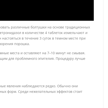
зовать различные болтушки на основе традиционных
метронидазол в количестве 4 таблеток измельчают и
н настояться в течение 3 суток в темном месте при
ворения порошка.
ные места и оставляют на 7–10 минут не смывая.
ящим для проблемного эпителия. Процедуру лучше
ные явления наблюдаются редко. Обычно они
ных форм. Среди нежелательных эффектов стоит