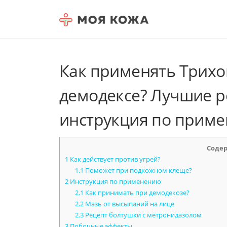
Skip to content
Как применять Трихо
демодексе? Лучшие 
инструкция по прим
Соде
1
Как действует против угрей?
1.1
Поможет при подкожном клеще?
2
Инструкция по применению
2.1
Как принимать при демодекозе?
2.2
Мазь от высыпаний на лице
2.3
Рецепт болтушки с метронидазолом
3
Побочные эффекты