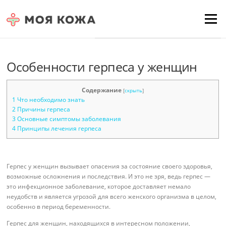
Skip to content
Для любых предложений по
Menu
сайту: moyakoja@cp9.ru
Особенности герпеса у женщин
Содержание
[
скрыть
]
1
Что необходимо знать
2
Причины герпеса
3
Основные симптомы заболевания
4
Принципы лечения герпеса
Герпес у женщин вызывает опасения за состояние своего здоровья,
возможные осложнения и последствия. И это не зря, ведь герпес —
это инфекционное заболевание, которое доставляет немало
неудобств и является угрозой для всего женского организма в целом,
особенно в период беременности.
Герпес для женщин, находящихся в интересном положении,