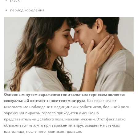
период кормления.
Основным путем заражения генитальным герпесом является
сексуальный контакт с носителем вируса.
Как показывают
многолетние наблюдения медицинских работников, больший риск
заражения вирусом герпеса приходится именно на
представительниц слабого пола, нежели мужчин. Этот факт легко
объясняется тем, что при заражении вирус оседает на стенках
влагалища, после чего проникает дальше.