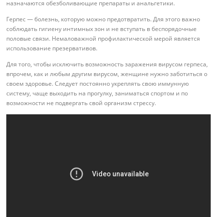
назначаются обезболивающие препараты и анальгетики.
Герпес — болезнь, которую можно предотвратить. Для этого важно
соблюдать гигиену интимных зон и не вступать в беспорядочные
половые связи. Немаловажной профилактической мерой является
использование презервативов.
Для того, чтобы исключить возможность заражения вирусом герпеса,
впрочем, как и любым другим вирусом, женщине нужно заботиться о
своем здоровье. Следует постоянно укреплять свою иммунную
систему, чаще выходить на прогулку, заниматься спортом и по
возможности не подвергать свой организм стрессу.