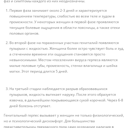
фаз и симптомы каждого из них неоднозначны.
Первая фаза занимает около 2-3 дней и характеризуется
повышением температуры, слабостью во всем теле и зудом в
промежности. У некоторых женщин в первой фазе проявляются
тянущие болевые ощущения в области поясницы, а также отеки
половых органов.
Во второй фазе на пораженных участках гениталий появляются
пузырьки с жидкостью. Женщина более остро чувствует боль и зуд,
а стечением времени эти ощущения становятся просто
невыносимыми. Местом «поселения» вируса герпеса являются
малые половые губы, промежность, стенки влагалища и шейка
матки. Этот период длится 5 дней.
На третьей стадии наблюдается разрыв образовавшихся
пузырьков, жидкость вытекает наружу. После этого образуется
язвочка, в дальнейшем покрывающаяся сухой корочкой. Через 6-8
дней болезнь отступает.
Генитальный герпес вызывает у женщин не только физиологический,
но и психологический дискомфорт. Для большинства
представительниц прекрасного пола само осознание наличия в