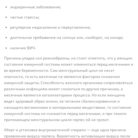
эндокринные заболевания;
частые стрессы;
регулярное недосыпание и переутомление;
длительное пребывание на солнце или, наоборот, на холоде;
наличие ВИЧ.
Причины упадка сил разнообразны, но стоит отметить, что у женщин
состояние иммунной системы может измениться перед месячными и
во время беременности. Сам менструальный цикл не несет
опасности, то есть месячные не являются фактором снижения
иммунной защиты. Способность женского организма сопротивляться
различным инфекциям может снизиться по другим причинам, а
месячные являются катализаторами процесса. Но если женщина
ведет здоровый образ жизни, ее питание сбалансированное и
насыщено витаминами и минеральными веществами, то состояние
иммунной системы не снижается перед месячными, и при тяжело
протекающем менструальном цикле герпес ей не грозит.
Аборт и установка внутриматочной спирали — еще одна причина
проявления вируса герпеса. Вероятность активизации вируса после