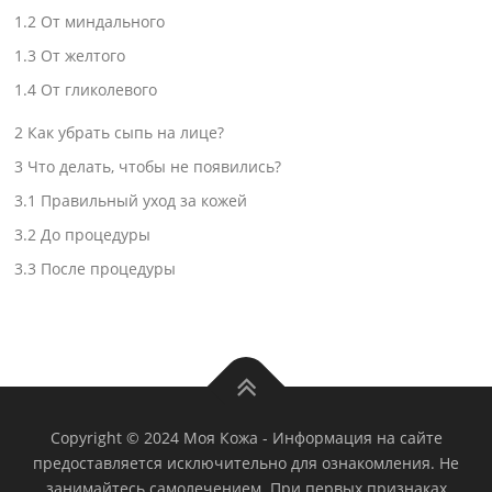
1.2
От миндального
1.3
От желтого
1.4
От гликолевого
2
Как убрать сыпь на лице?
3
Что делать, чтобы не появились?
3.1
Правильный уход за кожей
3.2
До процедуры
3.3
После процедуры
Copyright © 2024 Моя Кожа
-
Информация на сайте
предоставляется исключительно для ознакомления. Не
занимайтесь самолечением. При первых признаках