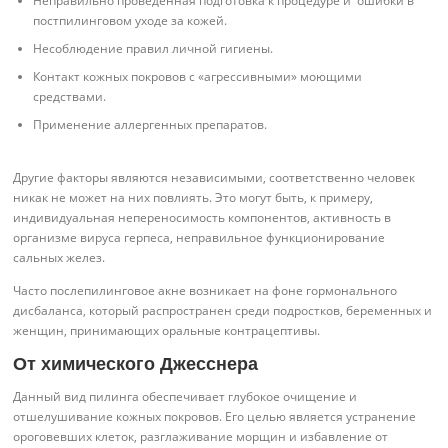
Неправильно проведенная подготовка к процедуре и ошибки в
постпилинговом уходе за кожей.
Несоблюдение правил личной гигиены.
Контакт кожных покровов с «агрессивными» моющими
средствами.
Применение аллергенных препаратов.
Другие факторы являются независимыми, соответственно человек
никак не может на них повлиять. Это могут быть, к примеру,
индивидуальная непереносимость компонентов, активность в
организме вируса герпеса, неправильное функционирование
сальных желез.
Часто послепилинговое акне возникает на фоне гормонального
дисбаланса, который распространен среди подростков, беременных и
женщин, принимающих оральные контрацептивы.
От химического Джесснера
Данный вид пилинга обеспечивает глубокое очищение и
отшелушивание кожных покровов. Его целью является устранение
ороговевших клеток, разглаживание морщин и избавление от