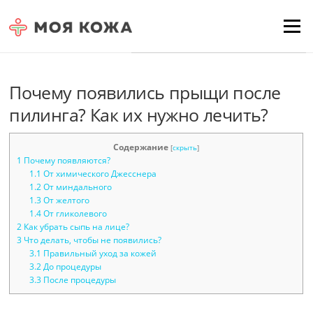
Skip to content
Для любых предложений по
Menu
сайту: moyakoja@cp9.ru
Почему появились прыщи после
пилинга? Как их нужно лечить?
Содержание
[
скрыть
]
1
Почему появляются?
1.1
От химического Джесснера
1.2
От миндального
1.3
От желтого
1.4
От гликолевого
2
Как убрать сыпь на лице?
3
Что делать, чтобы не появились?
3.1
Правильный уход за кожей
3.2
До процедуры
3.3
После процедуры