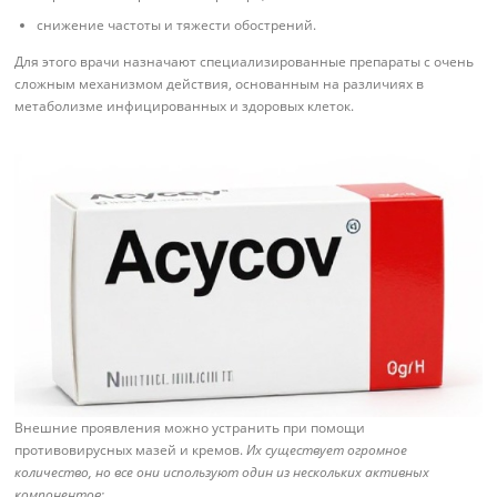
снижение частоты и тяжести обострений.
Для этого врачи назначают специализированные препараты с очень
сложным механизмом действия, основанным на различиях в
метаболизме инфицированных и здоровых клеток.
Внешние проявления можно устранить при помощи
противовирусных мазей и кремов.
Их существует огромное
количество, но все они используют один из нескольких активных
компонентов: