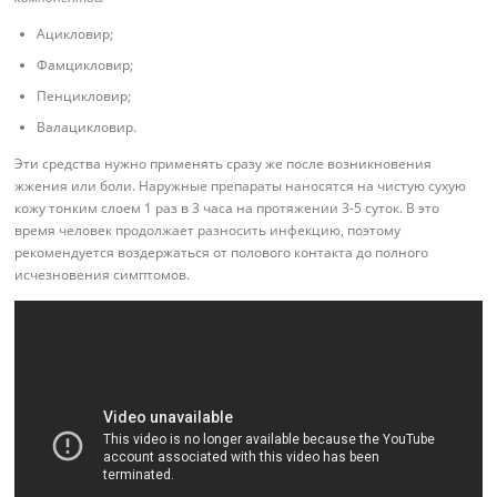
Ацикловир;
Фамцикловир;
Пенцикловир;
Валацикловир.
Эти средства нужно применять сразу же после возникновения
жжения или боли. Наружные препараты наносятся на чистую сухую
кожу тонким слоем 1 раз в 3 часа на протяжении 3-5 суток. В это
время человек продолжает разносить инфекцию, поэтому
рекомендуется воздержаться от полового контакта до полного
исчезновения симптомов.