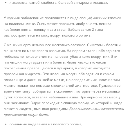
лихорадка, озноб, слабость, болевой синдром в мышцах.
У мужчин заболевание проявляется в виде специфических язвочек
на половом члене. Сыпь может поражать любую часть пениса:
крайнюю плоть, головку и сам ствол. Заболевание 2 типа
распространяется на кожу вокруг полового органа.
С женским организмом все несколько сложнее. Симптомы болезни
меняются по мере своего развития. На первом этапе наблюдаются
небольшие покраснения на половых губах и коже вокруг них. Эти
пятнышки могут зудеть или болеть. Через несколько часов
покраснения превращаются в пузырьки, в которых находится
прозрачная жидкость. Эти явления могут наблюдаться в самом
влагалище и даже на шейке матки, но определить их наличие там
можно только при помощи специальной диагностики. Пузырьки со
временем могут собираться в скопления, которые через несколько
суток лопаются, оставляя небольшие язвы. Примерно через месяц
они заживают. Вирус переходит в спящую форму, из которой иногда
может выходить, вызывая рецидивы.
Дополнительными клиническими
проявлениями могут быть:
обильные выделения из полового органа;