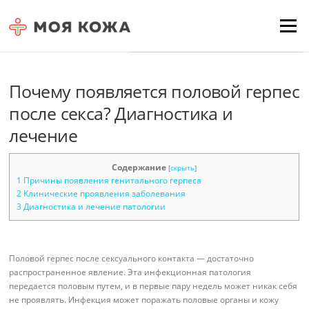
Skip to content
Для любых предложений по
Menu
сайту: moyakoja@cp9.ru
Почему появляется половой герпес
после секса? Диагностика и
лечение
Содержание
[
скрыть
]
1
Причины появления генитального герпеса
2
Клинические проявления заболевания
3
Диагностика и лечение патологии
Половой герпес после сексуального контакта — достаточно
распространенное явление. Эта инфекционная патология
передается половым путем, и в первые пару недель может никак себя
не проявлять. Инфекция может поражать половые органы и кожу