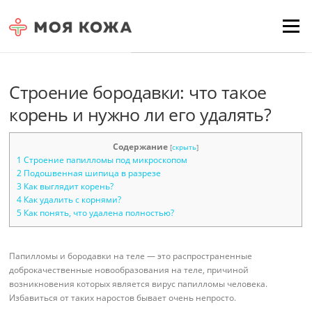
Skip to content
Для любых предложений по
Menu
сайту: moyakoja@cp9.ru
Строение бородавки: что такое
корень и нужно ли его удалять?
Содержание
[
скрыть
]
1
Строение папилломы под микроскопом
2
Подошвенная шипица в разрезе
3
Как выглядит корень?
4
Как удалить с корнями?
5
Как понять, что удалена полностью?
Папилломы и бородавки на теле — это распространенные
доброкачественные новообразования на теле, причиной
возникновения которых является вирус папилломы человека.
Избавиться от таких наростов бывает очень непросто.