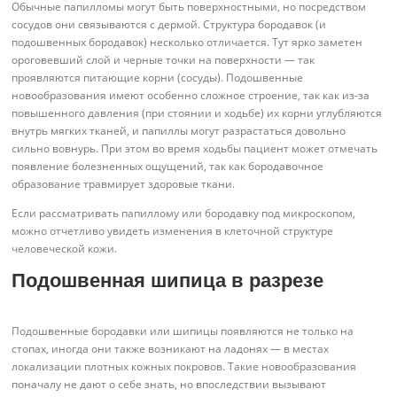
Обычные папилломы могут быть поверхностными, но посредством
сосудов они связываются с дермой. Структура бородавок (и
подошвенных бородавок) несколько отличается. Тут ярко заметен
ороговевший слой и черные точки на поверхности — так
проявляются питающие корни (сосуды). Подошвенные
новообразования имеют особенно сложное строение, так как из-за
повышенного давления (при стоянии и ходьбе) их корни углубляются
внутрь мягких тканей, и папиллы могут разрастаться довольно
сильно вовнурь. При этом во время ходьбы пациент может отмечать
появление болезненных ощущений, так как бородавочное
образование травмирует здоровые ткани.
Если рассматривать папиллому или бородавку под микроскопом,
можно отчетливо увидеть изменения в клеточной структуре
человеческой кожи.
Подошвенная шипица в разрезе
Подошвенные бородавки или шипицы появляются не только на
стопах, иногда они также возникают на ладонях — в местах
локализации плотных кожных покровов. Такие новообразования
поначалу не дают о себе знать, но впоследствии вызывают