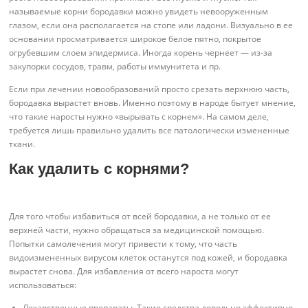
называемые корни бородавки можно увидеть невооруженным
глазом, если она располагается на стопе или ладони. Визуально в ее
основании просматривается широкое белое пятно, покрытое
огрубевшим слоем эпидермиса. Иногда корень чернеет — из-за
закупорки сосудов, травм, работы иммунитета и пр.
Если при лечении новообразований просто срезать верхнюю часть,
бородавка вырастет вновь. Именно поэтому в народе бытует мнение,
что такие наросты нужно «вырывать с корнем». На самом деле,
требуется лишь правильно удалить все патологически измененные
ткани.
Как удалить с корнями?
Для того чтобы избавиться от всей бородавки, а не только от ее
верхней части, нужно обращаться за медицинской помощью.
Попытки самолечения могут привести к тому, что часть
видоизмененных вирусом клеток останутся под кожей, и бородавка
вырастет снова. Для избавления от всего нароста могут
использоваться:
Лекарственные препараты. Такие средства довольно эффективно