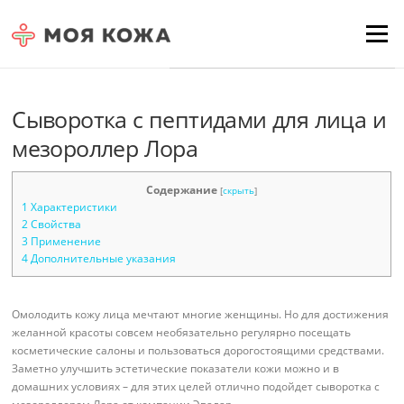
Skip to content
Для любых предложений по
Menu
сайту: moyakoja@cp9.ru
Сыворотка с пептидами для лица и
мезороллер Лора
Содержание
[
скрыть
]
1
Характеристики
2
Свойства
3
Применение
4
Дополнительные указания
Омолодить кожу лица мечтают многие женщины. Но для достижения
желанной красоты совсем необязательно регулярно посещать
косметические салоны и пользоваться дорогостоящими средствами.
Заметно улучшить эстетические показатели кожи можно и в
домашних условиях – для этих целей отлично подойдет сыворотка с