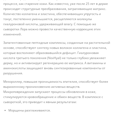
процессе, как старение кожи. Как известно, уже после 25 лет в дерме
происходят структурные преобразования, затрагивающие матрикс.
Количество коллагена и эластина, обеспечивающих упругость и
тонус, постепенно уменьшается, расщепляются молекулы
гиалуроновой кислоты, удерживающей влагу. С помощью же
сыворотки Лора можно провести качественную коррекцию этих
изменений.
Запатентованные пептидные комплексы, созданные на растительной
основе, способствуют синтезу новых волокон коллагена и эластина,
которые восполняют образовавшийся дефицит. Гиалуроновая
кислота третьего поколения (NovHyal) не только глубоко увлажняет
дерму, но и активизирует регенерацию ее матрикса. А витамины и
аминокислоты защищают вновь синтезированные компоненты от
разрушения.
Мезороллер, повышая проницаемость эпителия, способствует более
выраженному проникновению активных веществ.
Микроповреждения запускают процессы обновления в коже,
стимулируются кровообращение и обмен веществ. В комплексе с
сывороткой, это приводит к явным результатам:
Морщины разглаживаются.