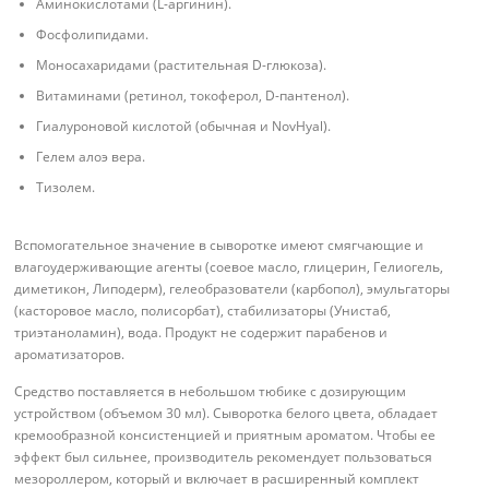
Аминокислотами (L-аргинин).
Фосфолипидами.
Моносахаридами (растительная D-глюкоза).
Витаминами (ретинол, токоферол, D-пантенол).
Гиалуроновой кислотой (обычная и NovHyal).
Гелем алоэ вера.
Тизолем.
Вспомогательное значение в сыворотке имеют смягчающие и
влагоудерживающие агенты (соевое масло, глицерин, Гелиогель,
диметикон, Липодерм), гелеобразователи (карбопол), эмульгаторы
(касторовое масло, полисорбат), стабилизаторы (Унистаб,
триэтаноламин), вода. Продукт не содержит парабенов и
ароматизаторов.
Средство поставляется в небольшом тюбике с дозирующим
устройством (объемом 30 мл). Сыворотка белого цвета, обладает
кремообразной консистенцией и приятным ароматом. Чтобы ее
эффект был сильнее, производитель рекомендует пользоваться
мезороллером, который и включает в расширенный комплект