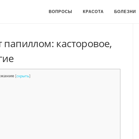
ВОПРОСЫ
КРАСОТА
БОЛЕЗНИ
 папиллом: касторовое,
гие
ржание
[
скрыть
]