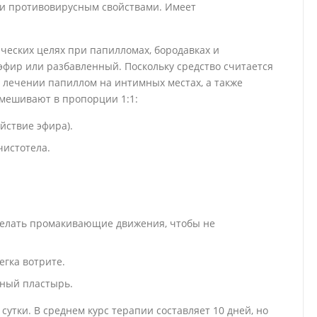
и противовирусным свойствами. Имеет
ческих целях при папилломах, бородавках и
фир или разбавленный. Поскольку средство считается
и лечении папиллом на интимных местах, а также
 смешивают в пропорции 1:1:
йствие эфира).
чистотела.
 делать промакивающие движения, чтобы не
егка вотрите.
дный пластырь.
утки. В среднем курс терапии составляет 10 дней, но