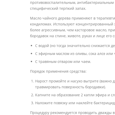
противовоспалительным, антибактериальным 
специфический терпкий запах.
Масло чайного дерева применяют в терапевти
кондиломах. Используют концентрированный э
более агрессивным, чем касторовое масло, пр
бородавок на спине, животе, руках и лице его
С водой (но тогда значительно снижается де
С эфирным маслом из оливы, сока алоэ или 
С травяным отваром или чаем.
Порядок применения средства:
Нарост промойте и насухо вытрите (важно
травмировать поверхность бородавки).
Капните на образование 2 капли эфира и сл
Наложите повязку или наклейте бактерици
Процедуру рекомендуется проводить дважды в с