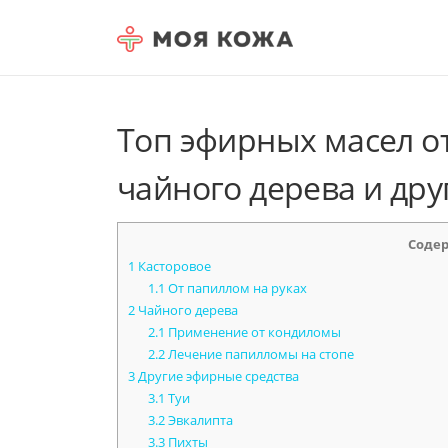
Skip to content
Топ эфирных масел от
чайного дерева и дру
Соде
1
Касторовое
1.1
От папиллом на руках
2
Чайного дерева
2.1
Применение от кондиломы
2.2
Лечение папилломы на стопе
3
Другие эфирные средства
3.1
Туи
3.2
Эвкалипта
3.3
Пихты