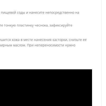
м пищевой соды и нанесите непосредственно на
те тонкую пластинку чеснока, зафиксируйте
шится кожа в месте нанесения касторки, снизьте ее
эфирным маслом. При непереносимости нужно