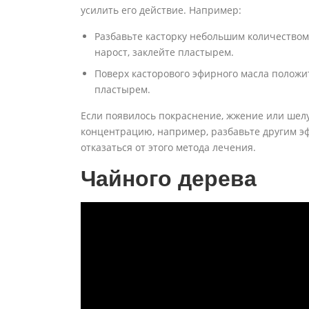
усилить его действие. Например:
Разбавьте касторку небольшим количество
нарост, заклейте пластырем.
Поверх касторового эфирного масла положи
пластырем.
Если появилось покраснение, жжение или шелу
концентрацию, например, разбавьте другим 
отказаться от этого метода лечения.
Чайного дерева