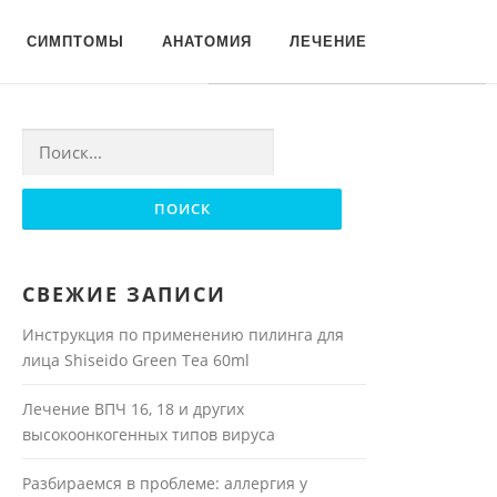
Для любых предложений по
СИМПТОМЫ
АНАТОМИЯ
ЛЕЧЕНИЕ
сайту: moyakoja@cp9.ru
Найти:
СВЕЖИЕ ЗАПИСИ
Инструкция по применению пилинга для
лица Shiseido Green Tea 60ml
Лечение ВПЧ 16, 18 и других
высокоонкогенных типов вируса
Разбираемся в проблеме: аллергия у