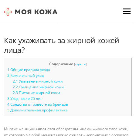
Skip to content
Для любых предложений по
Menu
сайту: moyakoja@cp9.ru
Как ухаживать за жирной кожей
лица?
Содержание
[
скрыть
]
1
Общие правила ухода
2
Комплексный уход
2.1
Умывание жирной кожи
2.2
Очищение жирной кожи
2.3
Питание жирной кожи
3
Уход после 25 лет
4
Средства от известных брендов
5
Дополнительная профилактика
Многие женщины являются обладательницами жирного типа кожи,
от которого в любой момент можно ожидать неприятных сюрпризов.