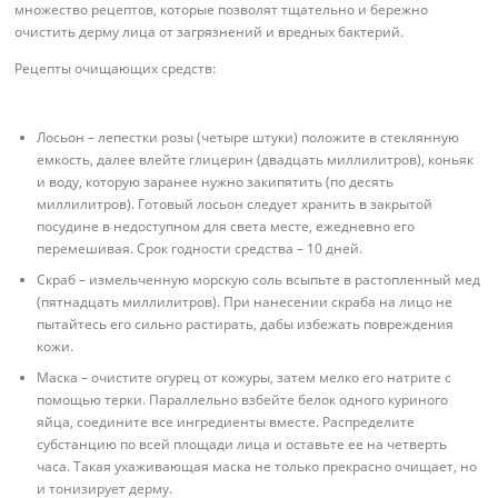
множество рецептов, которые позволят тщательно и бережно
очистить дерму лица от загрязнений и вредных бактерий.
Рецепты очищающих средств:
Лосьон – лепестки розы (четыре штуки) положите в стеклянную
емкость, далее влейте глицерин (двадцать миллилитров), коньяк
и воду, которую заранее нужно закипятить (по десять
миллилитров). Готовый лосьон следует хранить в закрытой
посудине в недоступном для света месте, ежедневно его
перемешивая. Срок годности средства – 10 дней.
Скраб – измельченную морскую соль всыпьте в растопленный мед
(пятнадцать миллилитров). При нанесении скраба на лицо не
пытайтесь его сильно растирать, дабы избежать повреждения
кожи.
Маска – очистите огурец от кожуры, затем мелко его натрите с
помощью терки. Параллельно взбейте белок одного куриного
яйца, соедините все ингредиенты вместе. Распределите
субстанцию по всей площади лица и оставьте ее на четверть
часа. Такая ухаживающая маска не только прекрасно очищает, но
и тонизирует дерму.