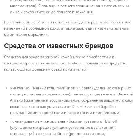
миллилитров). С помощью ватного спонжика нанесите смесь на
лицо и сохраняйте ее до полного высыхания.
Вышеописанные рецепты позволят замедлить развитие возрастных
изменений проблемной кожи, а также разгладить незначительные
мимические морщинки.
Средства от известных брендов
Средства для ухода за жирной кожей можно приобрести и в
специализированных магазинах. Наиболее популярные продукты,
пользующиеся доверием среди покупателей:
Умывание – мягкий гель-пилинг от Dr. Sante (удаление отмерших
частиц и лишнего кожного сала), тонизирующая пенка от Зеленой
Аптеки (смягчение и восстановление, сохранение защитного слоя
кожи), средство для умывания от Desert Essence (борьба с
проявлениями жирной кожи и возрастными изменениями).
Тонизирование – тоник с альпийскими травами от Bishoff
(улучшение микроциркуляции, устранение воспалений),
освежающий тоник от La Grace (регенерация кожи,