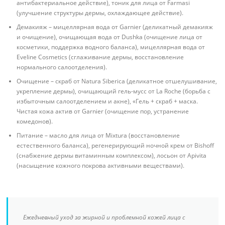
антибактериальное действие), тоник для лица от Farmasi
(улучшение структуры дермы, охлаждающее действие).
Демакияж – мицеллярная вода от Garnier (деликатный демакияж
и очищение), очищающая вода от Dushka (очищение лица от
косметики, поддержка водного баланса), мицеллярная вода от
Eveline Cosmetics (сглаживание дермы, восстановление
нормального салоотделения).
Очищение – скраб от Natura Siberica (деликатное отшелушивание,
укрепление дермы), очищающий гель-мусс от La Roche (борьба с
избыточным салоотделением и акне), «Гель + скраб + маска.
Чистая кожа актив от Garnier (очищение пор, устранение
комедонов).
Питание – масло для лица от Mixtura (восстановление
естественного баланса), регенерирующий ночной крем от Bishoff
(снабжение дермы витаминным комплексом), лосьон от Apivita
(насыщение кожного покрова активными веществами).
Ежедневный уход за жирной и проблемной кожей лица с