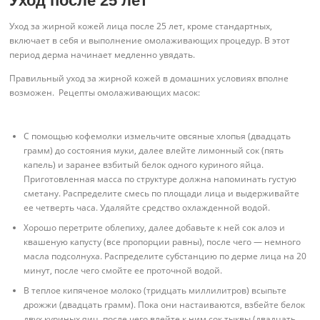
Уход после 25 лет
Уход за жирной кожей лица после 25 лет, кроме стандартных,
включает в себя и выполнение омолаживающих процедур. В этот
период дерма начинает медленно увядать.
Правильный уход за жирной кожей в домашних условиях вполне
возможен. Рецепты омолаживающих масок:
С помощью кофемолки измельчите овсяные хлопья (двадцать
грамм) до состояния муки, далее влейте лимонный сок (пять
капель) и заранее взбитый белок одного куриного яйца.
Приготовленная масса по структуре должна напоминать густую
сметану. Распределите смесь по площади лица и выдерживайте
ее четверть часа. Удаляйте средство охлажденной водой.
Хорошо перетрите облепиху, далее добавьте к ней сок алоэ и
квашеную капусту (все пропорции равны), после чего — немного
масла подсолнуха. Распределите субстанцию по дерме лица на 20
минут, после чего смойте ее проточной водой.
В теплое кипяченое молоко (тридцать миллилитров) всыпьте
дрожжи (двадцать грамм). Пока они настаиваются, взбейте белок
двух куриных яиц, после чего влейте к ним сок тыквы (двадцать