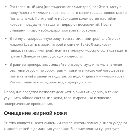
Растопленный мед (шестьдесят миллилитров) влейте в чистую
воду (двести миллилитров), после чего капните лавандовое масло
(пять капель). Применяйте небольшое количество настойки,
которая подсушит и защитит дерму от воспалений. После
умывания лицо необходимо протереть лосьоном.
В теплую газированную воду (триста миллилитров) влейте сок
лимона (десять миллилитров) и сливки 15–20% жирности
(двадцать миллилитров), всыпьте мелкую морскую соль (двадцать
грамм). Доведите массу до однородности.
В равных пропорциях смешайте рисовую муку и измельченные
овсяные отруби (по сорок грамм), капните масло чайного дерева
(пять капель) и залейте подогретой водой (двести миллилитров).
Размешивайте ингредиенты до однородности.
Народные средства позволят деликатно очистить дерму, а также
улучшить общее состояние кожи, гарантированно исключив
аллергические проявления.
Очищение жирной кожи
Чистка является неотъемлемым компонентом полноценного ухода за
жирной кожей в домашних условиях. В косметологии существует