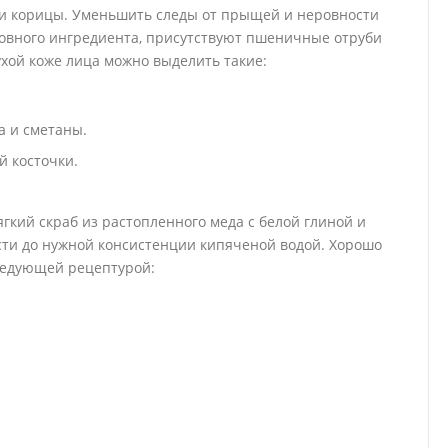
или корицы. Уменьшить следы от прыщей и неровности
сновного ингредиента, присутствуют пшеничные отруби
хой коже лица можно выделить такие:
а и сметаны.
й косточки.
гкий скраб из растопленного меда с белой глиной и
ти до нужной консистенции кипяченой водой. Хорошо
ледующей рецептурой: