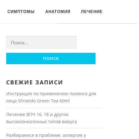
Для любых предложений по
СИМПТОМЫ
АНАТОМИЯ
ЛЕЧЕНИЕ
сайту: moyakoja@cp9.ru
Найти:
СВЕЖИЕ ЗАПИСИ
Инструкция по применению пилинга для
лица Shiseido Green Tea 60ml
Лечение ВПЧ 16, 18 и других
высокоонкогенных типов вируса
Разбираемся в проблеме: аллергия у