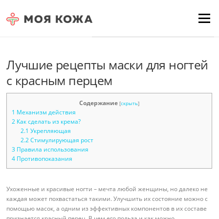
Skip to content
Для любых предложений по
Menu
сайту: moyakoja@cp9.ru
Лучшие рецепты маски для ногтей
с красным перцем
Содержание
[
скрыть
]
1
Механизм действия
2
Как сделать из крема?
2.1
Укрепляющая
2.2
Стимулирующая рост
3
Правила использования
4
Противопоказания
Ухоженные и красивые ногти – мечта любой женщины, но далеко не
каждая может похвастаться такими. Улучшить их состояние можно с
помощью масок, а одним из эффективных компонентов в их составе
признается красный перец. В чем его польза и как можно