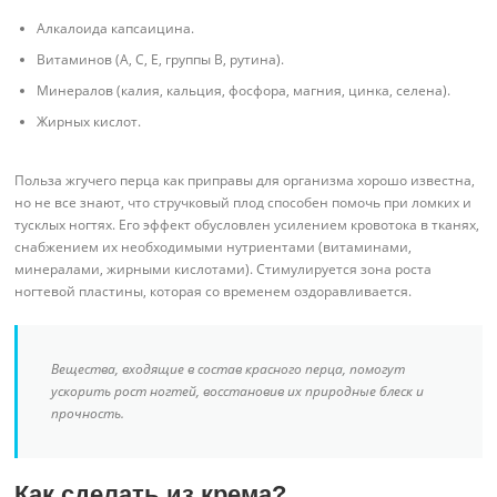
Алкалоида капсаицина.
Витаминов (A, C, E, группы B, рутина).
Минералов (калия, кальция, фосфора, магния, цинка, селена).
Жирных кислот.
Польза жгучего перца как приправы для организма хорошо известна,
но не все знают, что стручковый плод способен помочь при ломких и
тусклых ногтях. Его эффект обусловлен усилением кровотока в тканях,
снабжением их необходимыми нутриентами (витаминами,
минералами, жирными кислотами). Стимулируется зона роста
ногтевой пластины, которая со временем оздоравливается.
Вещества, входящие в состав красного перца, помогут
ускорить рост ногтей, восстановив их природные блеск и
прочность.
Как сделать из крема?