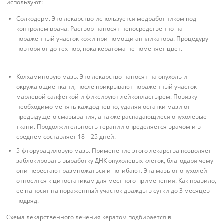
используют:
Солкодерм. Это лекарство используется медработником под
контролем врача. Раствор наносят непосредственно на
пораженный участок кожи при помощи аппликатора. Процедуру
повторяют до тех пор, пока кератома не поменяет цвет.
Колхаминовую мазь. Это лекарство наносят на опухоль и
окружающие ткани, после прикрывают пораженный участок
марлевой салфеткой и фиксируют лейкопластырем. Повязку
необходимо менять каждодневно, удаляя остатки мази от
предыдущего смазывания, а также распадающиеся опухолевые
ткани. Продолжительность терапии определяется врачом и в
среднем составляет 18—25 дней.
5-фторурациловую мазь. Применение этого лекарства позволяет
заблокировать выработку ДНК опухолевых клеток, благодаря чему
они перестают размножаться и погибают. Эта мазь от опухолей
относится к цитостатикам для местного применения. Как правило,
ее наносят на пораженный участок дважды в сутки до 3 месяцев
подряд.
Схема лекарственного лечения кератом подбирается в