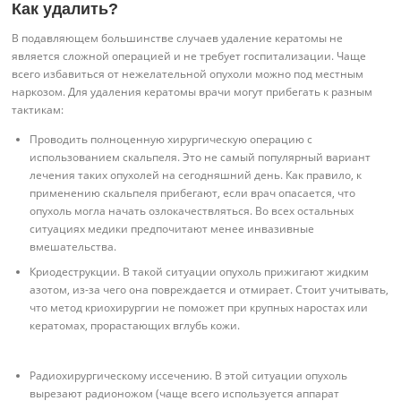
Как удалить?
В подавляющем большинстве случаев удаление кератомы не
является сложной операцией и не требует госпитализации. Чаще
всего избавиться от нежелательной опухоли можно под местным
наркозом. Для удаления кератомы врачи могут прибегать к разным
тактикам:
Проводить полноценную хирургическую операцию с
использованием скальпеля. Это не самый популярный вариант
лечения таких опухолей на сегодняшний день. Как правило, к
применению скальпеля прибегают, если врач опасается, что
опухоль могла начать озлокачествляться. Во всех остальных
ситуациях медики предпочитают менее инвазивные
вмешательства.
Криодеструкции. В такой ситуации опухоль прижигают жидким
азотом, из-за чего она повреждается и отмирает. Стоит учитывать,
что метод криохирургии не поможет при крупных наростах или
кератомах, прорастающих вглубь кожи.
Радиохирургическому иссечению. В этой ситуации опухоль
вырезают радионожом (чаще всего используется аппарат