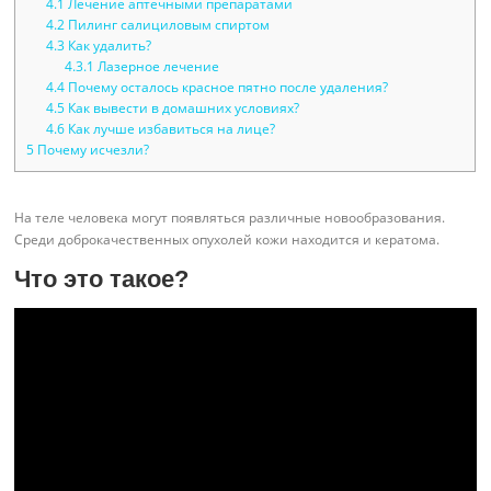
4.1
Лечение аптечными препаратами
4.2
Пилинг салициловым спиртом
4.3
Как удалить?
4.3.1
Лазерное лечение
4.4
Почему осталось красное пятно после удаления?
4.5
Как вывести в домашних условиях?
4.6
Как лучше избавиться на лице?
5
Почему исчезли?
На теле человека могут появляться различные новообразования.
Среди доброкачественных опухолей кожи находится и кератома.
Что это такое?