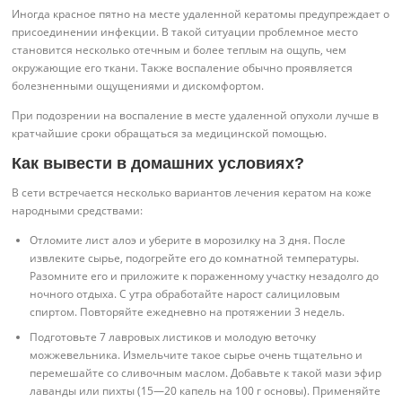
Иногда красное пятно на месте удаленной кератомы предупреждает о
присоединении инфекции. В такой ситуации проблемное место
становится несколько отечным и более теплым на ощупь, чем
окружающие его ткани. Также воспаление обычно проявляется
болезненными ощущениями и дискомфортом.
При подозрении на воспаление в месте удаленной опухоли лучше в
кратчайшие сроки обращаться за медицинской помощью.
Как вывести в домашних условиях?
В сети встречается несколько вариантов лечения кератом на коже
народными средствами:
Отломите лист алоэ и уберите в морозилку на 3 дня. После
извлеките сырье, подогрейте его до комнатной температуры.
Разомните его и приложите к пораженному участку незадолго до
ночного отдыха. С утра обработайте нарост салициловым
спиртом. Повторяйте ежедневно на протяжении 3 недель.
Подготовьте 7 лавровых листиков и молодую веточку
можжевельника. Измельчите такое сырье очень тщательно и
перемешайте со сливочным маслом. Добавьте к такой мази эфир
лаванды или пихты (15—20 капель на 100 г основы). Применяйте