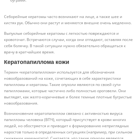
буграми.
Себорейные кератомы часто возникают на лице, а также шее и
кистях рук. Обычно они растут и меняются внешне очень медленно.
Выпуклые себорейные кератомы с легкостью повреждаются и
кровоточат. Встречаются случаи, когда они отпадают, оставляя после
себя болячку. В такой ситуации нужно обязательно обращаться к
врачу в кратчайшее время.
Кератопапиллома кожи
Термин «кератопапиллома» используется для обозначения
новообразований на коже, сочетающих в себе характеристики
папилломы и кератомы. Такие опухоли являются по своей сути
папилломами, которые частично либо полностью ороговели. Они
выглядят, как желто-коричневые и более темные плотные бугристые
новообразования.
Возникновение кератопапиллом связано с активностью вируса
папилломы человека (ВПЧ), который присутствует в крови многих
людей, но обостряется и приводит к формированию неприглядных
наростов только в определенных ситуациях (например, при сильном
снижении иммунитета). Считается, что такие опухоли являются