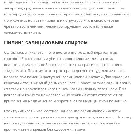
индивидуальном порядке опытным врачом. Не стоит применять
лекарства, предназначенные изначально для удаления папиллом
или бородавок по отношению к кератомам. Они могут не справиться
с опухолями, но травмировать их структуру, что в свою очередь
чревато воспалением, неконтролируемым ростом или даже
озлокачествлением.
Пилинг салициловым спиртом
Салициловая кислота — это достаточно мощный кератолитик,
способный растворять и убирать ороговевшие клетки кожи.
ведь кератома большей частью состоит как раз из ороговевшего
эпидермиса. Поэтому некоторые врачи допускают удаление такого
нароста при помощи доступной салициловой кислоты. Для удаления
кератомы стоит каждый день смазывать нарост на теле салициловым
спиртом или заклеивать его на ночь салициловым пластырем. При
появлении каких-то нежелательных реакций стоит отказаться от
применения медикамента и обратиться за медицинской помощью.
Стоит учитывать, что местное нанесение салициловой кислоты
увеличивает проницаемость кожи для других медикаментов. Поэтому
не стоит дополнять лечение таким веществом использованием
прочих мазей и кремов без одобрения врача.