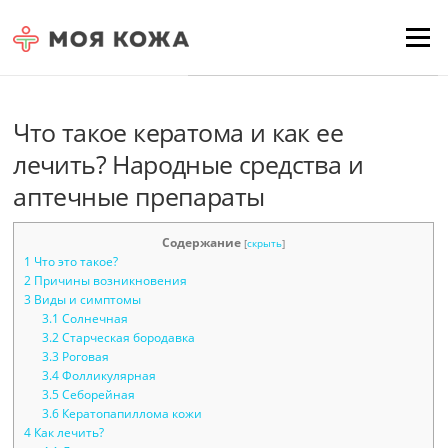
Skip to content
Для любых предложений по
Menu
сайту: moyakoja@cp9.ru
Что такое кератома и как ее
лечить? Народные средства и
аптечные препараты
Содержание
[
скрыть
]
1
Что это такое?
2
Причины возникновения
3
Виды и симптомы
3.1
Солнечная
3.2
Старческая бородавка
3.3
Роговая
3.4
Фолликулярная
3.5
Себорейная
3.6
Кератопапиллома кожи
4
Как лечить?