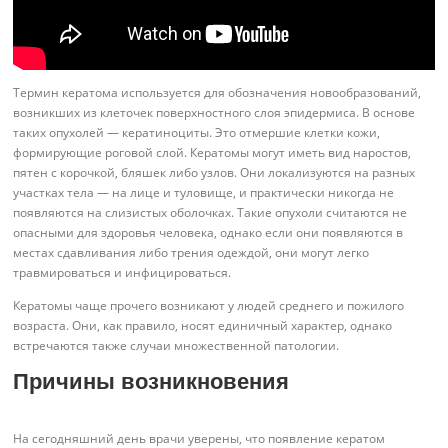
Термин кератома используется для обозначения новообразований,
возникших из клеточек поверхностного слоя эпидермиса. В основе
таких опухолей — кератиноциты. Это отмершие клетки кожи,
формирующие роговой слой. Кератомы могут иметь вид наростов,
пятен с корочкой, бляшек либо узлов. Они локализуются на разных
участках тела — на лице и туловище, и практически никогда не
появляются на слизистых оболочках. Такие опухоли считаются не
опасными для здоровья человека, однако если они появляются в
местах сдавливания либо трения одеждой, они могут легко
травмироваться и инфицироваться.
Кератомы чаще прочего возникают у людей среднего и пожилого
возраста. Они, как правило, носят единичный характер, однако
встречаются также случаи множественной патологии.
Причины возникновения
На сегодняшний день врачи уверены, что появление кератом