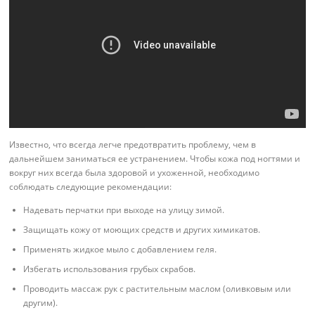
Известно, что всегда легче предотвратить проблему, чем в
дальнейшем заниматься ее устранением. Чтобы кожа под ногтями и
вокруг них всегда была здоровой и ухоженной, необходимо
соблюдать следующие рекомендации:
Надевать перчатки при выходе на улицу зимой.
Защищать кожу от моющих средств и других химикатов.
Применять жидкое мыло с добавлением геля.
Избегать использования грубых скрабов.
Проводить массаж рук с растительным маслом (оливковым или
другим).