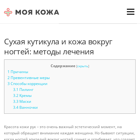
Skip to content
Для любых предложений по
Menu
сайту: moyakoja@cp9.ru
Сухая кутикула и кожа вокруг
ногтей: методы лечения
Содержание
[
скрыть
]
1
Причины
2
Превентивные меры
3
Способы коррекции
3.1
Пилинг
3.2
Кремы
3.3
Маски
3.4
Ванночки
Красота кожи рук – это очень важный эстетический момент, на
который обращает внимание каждая женщина. Но бывают ситуации,
когда ногтей эпителий вокруг ногтей сохнет и огрубевает, что создает