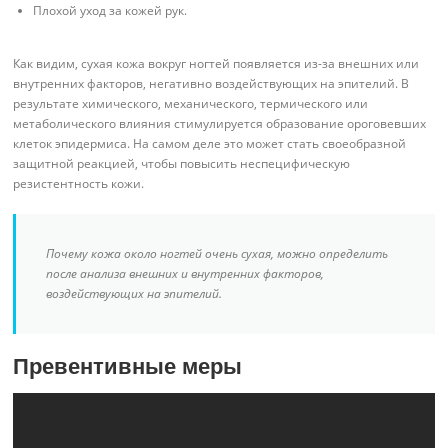
Плохой уход за кожей рук.
Как видим, сухая кожа вокруг ногтей появляется из-за внешних или
внутренних факторов, негативно воздействующих на эпителий. В
результате химического, механического, термического или
метаболического влияния стимулируется образование ороговевших
клеток эпидермиса. На самом деле это может стать своеобразной
защитной реакцией, чтобы повысить неспецифическую
резистентность кожи.
Почему кожа около ногтей очень сухая, можно определить
после анализа внешних и внутренних факторов,
воздействующих на эпителий.
Превентивные меры