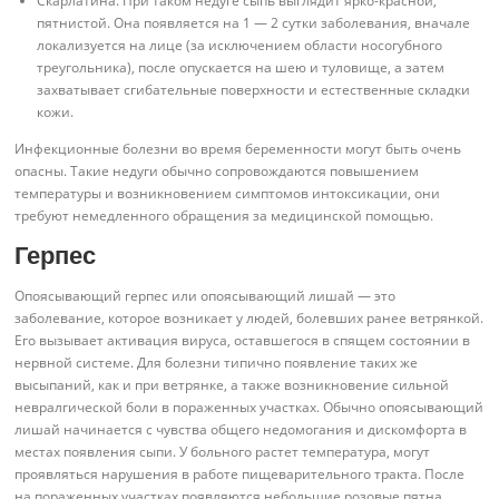
Скарлатина. При таком недуге сыпь выглядит ярко-красной,
пятнистой. Она появляется на 1 — 2 сутки заболевания, вначале
локализуется на лице (за исключением области носогубного
треугольника), после опускается на шею и туловище, а затем
захватывает сгибательные поверхности и естественные складки
кожи.
Инфекционные болезни во время беременности могут быть очень
опасны. Такие недуги обычно сопровождаются повышением
температуры и возникновением симптомов интоксикации, они
требуют немедленного обращения за медицинской помощью.
Герпес
Опоясывающий герпес или опоясывающий лишай — это
заболевание, которое возникает у людей, болевших ранее ветрянкой.
Его вызывает активация вируса, оставшегося в спящем состоянии в
нервной системе. Для болезни типично появление таких же
высыпаний, как и при ветрянке, а также возникновение сильной
невралгической боли в пораженных участках. Обычно опоясывающий
лишай начинается с чувства общего недомогания и дискомфорта в
местах появления сыпи. У больного растет температура, могут
проявляться нарушения в работе пищеварительного тракта. После
на пораженных участках появляются небольшие розовые пятна,