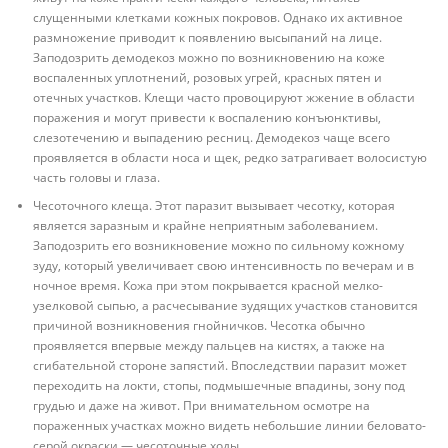
слущенными клетками кожных покровов. Однако их активное
размножение приводит к появлению высыпаний на лице.
Заподозрить демодекоз можно по возникновению на коже
воспаленных уплотнений, розовых угрей, красных пятен и
отечных участков. Клещи часто провоцируют жжение в области
поражения и могут привести к воспалению конъюнктивы,
слезотечению и выпадению ресниц. Демодекоз чаще всего
проявляется в области носа и щек, редко затрагивает волосистую
часть головы и глаза.
Чесоточного клеща. Этот паразит вызывает чесотку, которая
является заразным и крайне неприятным заболеванием.
Заподозрить его возникновение можно по сильному кожному
зуду, который увеличивает свою интенсивность по вечерам и в
ночное время. Кожа при этом покрывается красной мелко-
узелковой сыпью, а расчесывание зудящих участков становится
причиной возникновения гнойничков. Чесотка обычно
проявляется впервые между пальцев на кистях, а также на
сгибательной стороне запястий. Впоследствии паразит может
переходить на локти, стопы, подмышечные впадины, зону под
грудью и даже на живот. При внимательном осмотре на
пораженных участках можно видеть небольшие линии беловато-
серой окраски — чесоточные ходы.