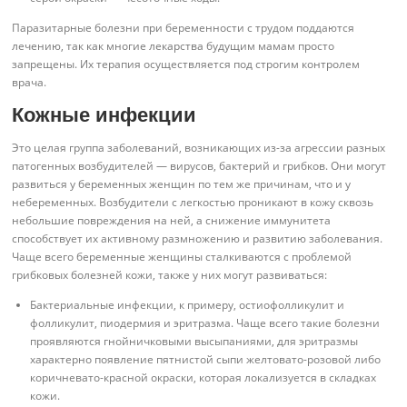
Паразитарные болезни при беременности с трудом поддаются
лечению, так как многие лекарства будущим мамам просто
запрещены. Их терапия осуществляется под строгим контролем
врача.
Кожные инфекции
Это целая группа заболеваний, возникающих из-за агрессии разных
патогенных возбудителей — вирусов, бактерий и грибков. Они могут
развиться у беременных женщин по тем же причинам, что и у
небеременных. Возбудители с легкостью проникают в кожу сквозь
небольшие повреждения на ней, а снижение иммунитета
способствует их активному размножению и развитию заболевания.
Чаще всего беременные женщины сталкиваются с проблемой
грибковых болезней кожи, также у них могут развиваться:
Бактериальные инфекции, к примеру, остиофолликулит и
фолликулит, пиодермия и эритразма. Чаще всего такие болезни
проявляются гнойничковыми высыпаниями, для эритразмы
характерно появление пятнистой сыпи желтовато-розовой либо
коричневато-красной окраски, которая локализуется в складках
кожи.