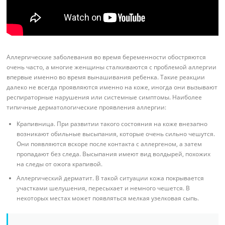
Аллергические заболевания во время беременности обостряются
очень часто, а многие женщины сталкиваются с проблемой аллергии
впервые именно во время вынашивания ребенка. Такие реакции
далеко не всегда проявляются именно на коже, иногда они вызывают
респираторные нарушения или системные симптомы. Наиболее
типичные дерматологические проявления аллергии:
Крапивница. При развитии такого состояния на коже внезапно
возникают обильные высыпания, которые очень сильно чешутся.
Они появляются вскоре после контакта с аллергеном, а затем
пропадают без следа. Высыпания имеют вид волдырей, похожих
на следы от ожога крапивой.
Аллергический дерматит. В такой ситуации кожа покрывается
участками шелушения, пересыхает и немного чешется. В
некоторых местах может появляться мелкая узелковая сыпь.