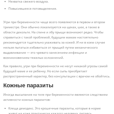
Нехватка свежего воздуха.
Повысившееся потовыделение.
Угри при беременности чаще всего появляются в первом и втором
триместре. Они обычно локализуются на щеках, шее, а также в
области декольте. На спине и лбу прыщи возникают редко. Чтобы
справиться с такой проблемой, будущим мамам настоятельно
рекомендуется тщательно ухаживать за кожей. И ни в коем случае
нельзя пытаться избавиться от прыщей путем механического
выдавливания — это чревато занесением инфекции и
возникновением тяжелых осложнений.
Как правило, угри при беременности не несут никакой угрозы самой
будущей маме и ее ребенку. Но если сыпь приобретает
распространенный характер, без консультации с врачом не обойтись.
Кожные паразиты
Иногда высыпания на теле при беременности являются следствием
активности кожных паразитов:
Клеща демодекс. Это крошечные паразиты, которые в норме
живут на коже практически каждого человека, питаясь