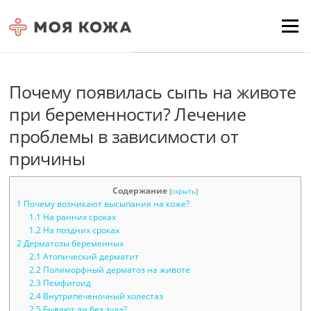
Skip to content
Для любых предложений по
Menu
сайту: moyakoja@cp9.ru
Почему появилась сыпь на животе
при беременности? Лечение
проблемы в зависимости от
причины
Содержание
[
скрыть
]
1
Почему возникают высыпания на коже?
1.1
На ранних сроках
1.2
На поздних сроках
2
Дерматозы беременных
2.1
Атопический дерматит
2.2
Полиморфный дерматоз на животе
2.3
Пемфигоид
2.4
Внутрипеченочный холестаз
2.5
Бывают ли без зуда?