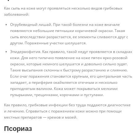
Как сыпь на коже могут проявляться несколько видов грибковых
заболеваний:
Отрубевидный лишай. При такой болезни на коже вначале
появляются небольшие пятнышки коричневой окраски. Такая
сыпь впоследствии разрастается, ее элементы сливаются друг с
другом. Пораженные участки шелушатся.
Эпидермофития. Как правило, такой недуг проявляется в складках
кожи. Для него типично появление на коже пятен ярко-розовой
окраски, которые немного шелушатся и довольно сильно зудят.
Такие высыпания склонны к быстрому разрастанию и слиянию.
Если очаг поражения становится крупным, его центральная часть
западает, а периферия окаймляется отечным и несколько
приподнятым валиком. Кожа может покрываться мелкими
пузырьками, трещинками, корочками и пустулами.
Как правило, грибковые инфекции без труда поддаются диагностике
и лечению. Справиться с поражением кожи можно при помощи
местных препаратов — кремов и мазей.
Псориаз