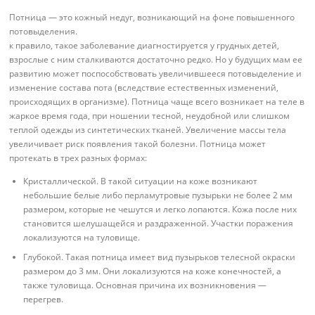
Потница — это кожный недуг, возникающий на фоне повышенного
потовыделения.
к правило, такое заболевание диагностируется у грудных детей,
взрослые с ним сталкиваются достаточно редко. Но у будущих мам ее
развитию может поспособствовать увеличившееся потовыделение и
изменение состава пота (вследствие естественных изменений,
происходящих в организме). Потница чаще всего возникает на теле в
жаркое время года, при ношении тесной, неудобной или слишком
теплой одежды из синтетических тканей. Увеличение массы тела
увеличивает риск появления такой болезни. Потница может
протекать в трех разных формах:
Кристаллической. В такой ситуации на коже возникают
небольшие белые либо перламутровые пузырьки не более 2 мм
размером, которые не чешутся и легко лопаются. Кожа после них
становится шелушащейся и раздраженной. Участки поражения
локализуются на туловище.
Глубокой. Такая потница имеет вид пузырьков телесной окраски
размером до 3 мм. Они локализуются на коже конечностей, а
также туловища. Основная причина их возникновения —
перегрев.