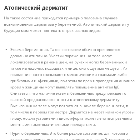
Атопический дерматит
На такое состояние приходится примерно половина случаев
возникновения дерматоза у беременной. Атопический дерматит у
будущих мам может протекать в трех разных видах:
Экзема беременных. Такое состояние обычно проявляется
довольно атипично. Участки поражения на теле могут
локализоваться в районе шеи, на руках и ногах беременных, а
также на ладонях, подошвах и лице, они ощутимо чешутся. Их
появление часто связывают с механическими травмами либо
грибковыми инфекциями, при этом во время проведения анализа
крови у женщины могут выявлять повышение антител lgE.
Считается, что наличие экземы беременных предупреждает о
высокой предрасположенности к атопическому дерматиту.
Высыпания на теле могут появиться в начале беременности, в
том числе в первом триместре. Дерматоз не несет никакой угрозы
плоду, но для устранения дискомфорта может лечиться разными
местными симптоматическими препаратами.
Пуриго беременных. Это более редкое состояние, для которого
характерно появление на теле зудящих высыпаний, похожих на