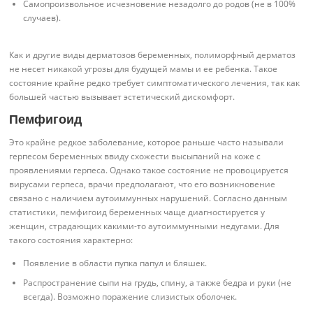
Самопроизвольное исчезновение незадолго до родов (не в 100%
случаев).
Как и другие виды дерматозов беременных, полиморфный дерматоз
не несет никакой угрозы для будущей мамы и ее ребенка. Такое
состояние крайне редко требует симптоматического лечения, так как
большей частью вызывает эстетический дискомфорт.
Пемфигоид
Это крайне редкое заболевание, которое раньше часто называли
герпесом беременных ввиду схожести высыпаний на коже с
проявлениями герпеса. Однако такое состояние не провоцируется
вирусами герпеса, врачи предполагают, что его возникновение
связано с наличием аутоиммунных нарушений. Согласно данным
статистики, пемфигоид беременных чаще диагностируется у
женщин, страдающих какими-то аутоиммунными недугами. Для
такого состояния характерно:
Появление в области пупка папул и бляшек.
Распространение сыпи на грудь, спину, а также бедра и руки (не
всегда). Возможно поражение слизистых оболочек.