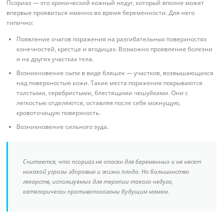
Псориаз — это хронический кожный недуг, который вполне может
впервые проявиться именно во время беременности. Для него
типично:
Появление очагов поражения на разгибательных поверхностях
конечностей, крестце и ягодицах. Возможно проявление болезни
и на других участках тела.
Возникновение сыпи в виде бляшек — участков, возвышающихся
над поверхностью кожи. Такие места поражения покрываются
толстыми, серебристыми, блестящими чешуйками. Они с
легкостью отделяются, оставляя после себя мокнущую,
кровоточащую поверхность.
Возникновение сильного зуда.
Считается, что псориаз не опасен для беременных и не несет
никакой угрозы здоровью и жизни плода. Но большинство
лекарств, используемых для терапии такого недуга,
категорически противопоказаны будущим мамам.