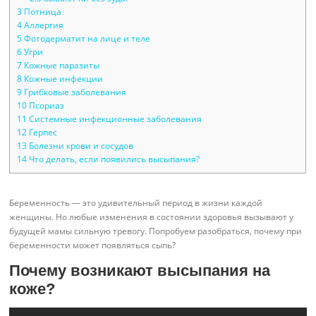
3
Потница
4
Аллергия
5
Фотодерматит на лице и теле
6
Угри
7
Кожные паразиты
8
Кожные инфекции
9
Грибковые заболевания
10
Псориаз
11
Системные инфекционные заболевания
12
Герпес
13
Болезни крови и сосудов
14
Что делать, если появились высыпания?
Беременность — это удивительный период в жизни каждой
женщины. Но любые изменения в состоянии здоровья вызывают у
будущей мамы сильную тревогу. Попробуем разобраться, почему при
беременности может появляться сыпь?
Почему возникают высыпания на
коже?