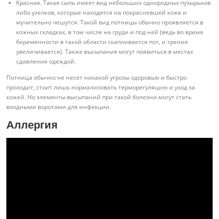
Красная. Такая сыпь имеет вид небольших однородных пузырьков
либо узелков, которые находятся на покрасневшей коже и
мучительно чешутся. Такой вид потницы обычно проявляется в
кожных складках, в том числе на груди и под ней (ведь во время
беременности в такой области скапливается пот, и трение
увеличивается). Также высыпания могут появиться в местах
сдавления одеждой.
Потница обычно не несет никакой угрозы здоровью и быстро
проходит, стоит лишь нормализовать терморегуляцию и уход за
кожей. Но элементы высыпаний при такой болезни могут стать
входными воротами для инфекции.
Аллергия