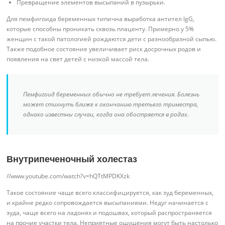
Превращение элементов высыпаний в пузырьки.
Для пемфигоида беременных типична выработка антител lgG,
которые способны проникать сквозь плаценту. Примерно у 5%
женщин с такой патологией рождаются дети с разнообразной сыпью.
Также подобное состояние увеличивает риск досрочных родов и
появления на свет детей с низкой массой тела.
Пемфигоид беременных обычно не требует лечения. Болезнь
может стихнуть ближе к окончанию третьего триместра,
однако известны случаи, когда она обостряется в родах.
Внутрипеченочный холестаз
//www.youtube.com/watch?v=hQTtMPDKXzk
Такое состояние чаще всего классифицируется, как зуд беременных,
и крайне редко сопровождается высыпаниями. Недуг начинается с
зуда, чаще всего на ладонях и подошвах, который распространяется
на прочие участки тела. Неприятные ощущения могут быть настолько