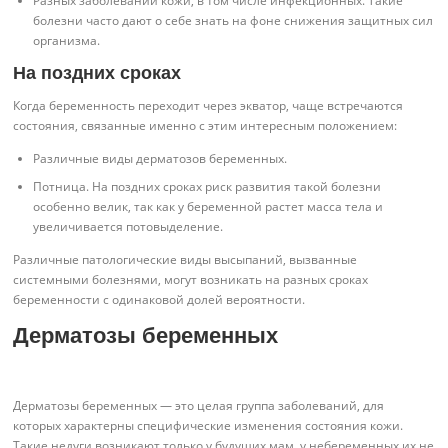
Разных заболеваний кожи, в том числе инфекционных. Такие
болезни часто дают о себе знать на фоне снижения защитных сил
организма.
На поздних сроках
Когда беременность переходит через экватор, чаще встречаются
состояния, связанные именно с этим интересным положением:
Различные виды дерматозов беременных.
Потница. На поздних сроках риск развития такой болезни
особенно велик, так как у беременной растет масса тела и
увеличивается потовыделение.
Различные патологические виды высыпаний, вызванные
системными болезнями, могут возникать на разных сроках
беременности с одинаковой долей вероятности.
Дерматозы беременных
Дерматозы беременных — это целая группа заболеваний, для
которых характерны специфические изменения состояния кожи.
Такие недуги возникают только у будущих мам, у небеременных их не