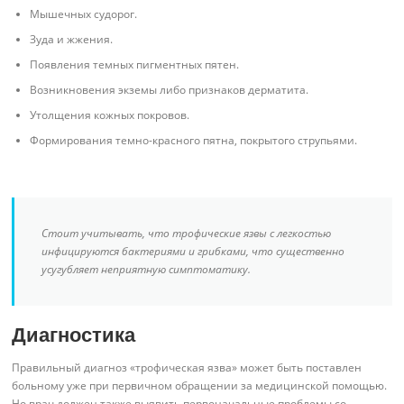
Мышечных судорог.
Зуда и жжения.
Появления темных пигментных пятен.
Возникновения экземы либо признаков дерматита.
Утолщения кожных покровов.
Формирования темно-красного пятна, покрытого струпьями.
Стоит учитывать, что трофические язвы с легкостью
инфицируются бактериями и грибками, что существенно
усугубляет неприятную симптоматику.
Диагностика
Правильный диагноз «трофическая язва» может быть поставлен
больному уже при первичном обращении за медицинской помощью.
Но врач должен также выявить первоначальные проблемы со