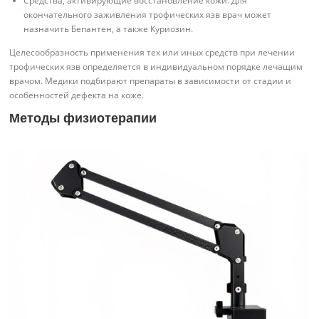
Средства, активирующие восстановление кожи. Для
окончательного заживления трофических язв врач может
назначить Бепантен, а также Куриозин.
Целесообразность применения тех или иных средств при лечении
трофических язв определяется в индивидуальном порядке лечащим
врачом. Медики подбирают препараты в зависимости от стадии и
особенностей дефекта на коже.
Методы физиотерапии