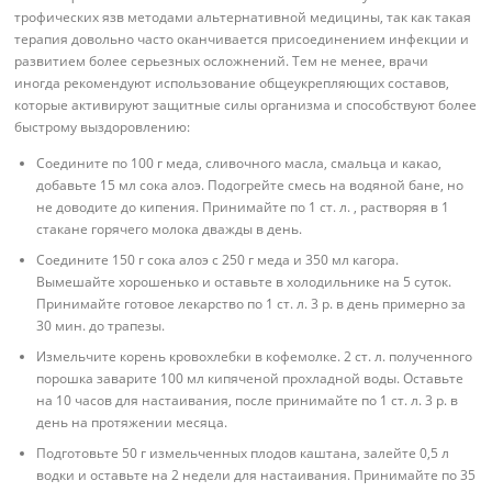
трофических язв методами альтернативной медицины, так как такая
терапия довольно часто оканчивается присоединением инфекции и
развитием более серьезных осложнений. Тем не менее, врачи
иногда рекомендуют использование общеукрепляющих составов,
которые активируют защитные силы организма и способствуют более
быстрому выздоровлению:
Соедините по 100 г меда, сливочного масла, смальца и какао,
добавьте 15 мл сока алоэ. Подогрейте смесь на водяной бане, но
не доводите до кипения. Принимайте по 1 ст. л. , растворяя в 1
стакане горячего молока дважды в день.
Соедините 150 г сока алоэ с 250 г меда и 350 мл кагора.
Вымешайте хорошенько и оставьте в холодильнике на 5 суток.
Принимайте готовое лекарство по 1 ст. л. 3 р. в день примерно за
30 мин. до трапезы.
Измельчите корень кровохлебки в кофемолке. 2 ст. л. полученного
порошка заварите 100 мл кипяченой прохладной воды. Оставьте
на 10 часов для настаивания, после принимайте по 1 ст. л. 3 р. в
день на протяжении месяца.
Подготовьте 50 г измельченных плодов каштана, залейте 0,5 л
водки и оставьте на 2 недели для настаивания. Принимайте по 35