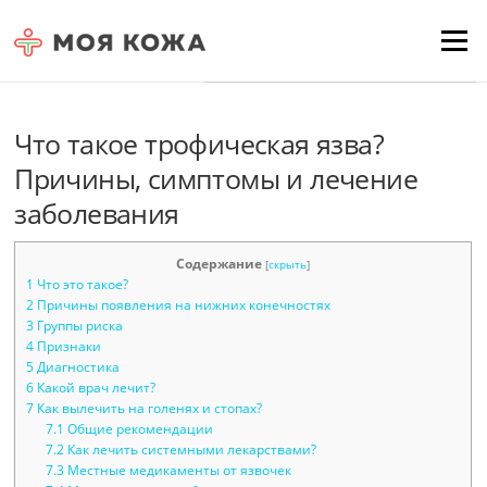
Skip to content
Для любых предложений по
Menu
сайту: moyakoja@cp9.ru
Что такое трофическая язва?
Причины, симптомы и лечение
заболевания
Содержание
[
скрыть
]
1
Что это такое?
2
Причины появления на нижних конечностях
3
Группы риска
4
Признаки
5
Диагностика
6
Какой врач лечит?
7
Как вылечить на голенях и стопах?
7.1
Общие рекомендации
7.2
Как лечить системными лекарствами?
7.3
Местные медикаменты от язвочек