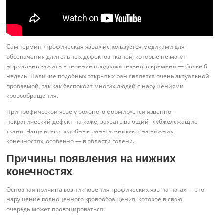
Сам термин «трофическая язва» используется медиками для
обозначения длительных дефектов тканей, которые не могут
нормально зажить в течение продолжительного времени — более 6
недель. Наличие подобных открытых ран является очень актуальной
проблемой, так как беспокоит многих людей с нарушениями
кровообращения.
При трофической язве у больного формируется язвенно-
некротический дефект на коже, захватывающий глубжележащие
ткани. Чаще всего подобные раны возникают на нижних
конечностях, особенно — в области голени.
Причины появления на нижних
конечностях
Основная причина возникновения трофических язв на ногах — это
нарушение полноценного кровообращения, которое в свою
очередь может провоцироваться: