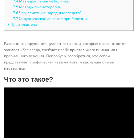
7.4
Мази для лечения болячек
7.5
Методы физиотерапии
7.6
Чем лечить из народных средств?
7.7
Хирургическое лечение при болезни
8
Профилактика
Различные нарушения целостности кожи, которые никак не хотят
заживать без следа, требуют к себе пристального внимания и
правильного лечения. Попробуем разобраться, что собой
представляет трофическая язва на ноге, и как лучше от нее
избавиться.
Что это такое?