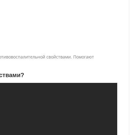
отивовоспалительной свойствами. Помогают
дствами?