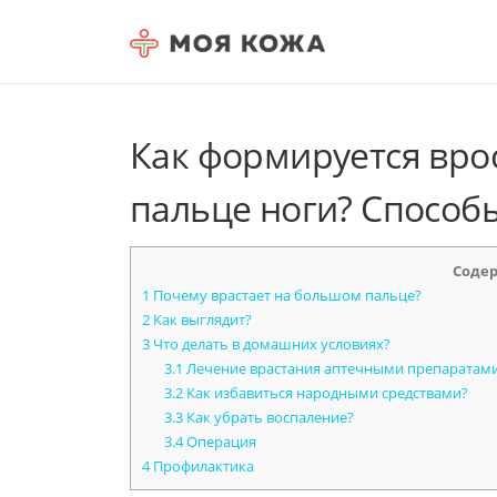
Skip to content
Как формируется вро
пальце ноги? Способ
Соде
1
Почему врастает на большом пальце?
2
Как выглядит?
3
Что делать в домашних условиях?
3.1
Лечение врастания аптечными препаратам
3.2
Как избавиться народными средствами?
3.3
Как убрать воспаление?
3.4
Операция
4
Профилактика