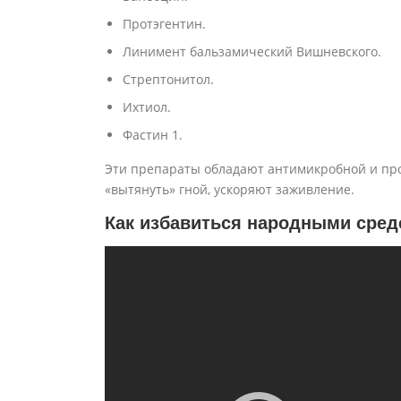
Протэгентин.
Линимент бальзамический Вишневского.
Стрептонитол.
Ихтиол.
Фастин 1.
Эти препараты обладают антимикробной и пр
«вытянуть» гной, ускоряют заживление.
Как избавиться народными сре