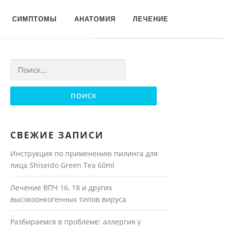
Для любых предложений по
СИМПТОМЫ
АНАТОМИЯ
ЛЕЧЕНИЕ
сайту: moyakoja@cp9.ru
Найти:
СВЕЖИЕ ЗАПИСИ
Инструкция по применению пилинга для
лица Shiseido Green Tea 60ml
Лечение ВПЧ 16, 18 и других
высокоонкогенных типов вируса
Разбираемся в проблеме: аллергия у