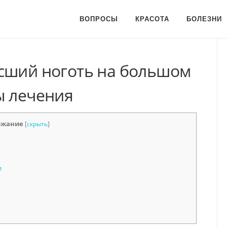
ВОПРОСЫ
КРАСОТА
БОЛЕЗНИ
сший ноготь на большом
ы лечения
ржание
[
скрыть
]
и