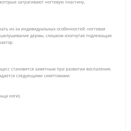
 которые затрагивают ногтевую пластину.
кать из-за индивидуальных особенностей: ногтевая
тшелушивание дермы, слишком изогнутая подлежащая
фактор.
роцесс становится заметным при развитии воспаления.
вождается следующими симптомами:
ьца ноги).