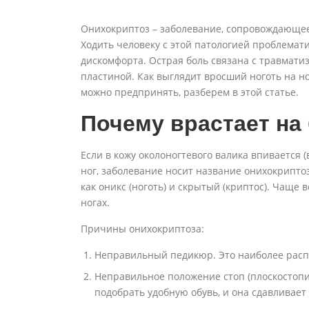
Онихокриптоз – заболевание, сопровождающе
Ходить человеку с этой патологией проблемат
дискомфорта. Острая боль связана с травмати
пластиной. Как выглядит вросший ноготь на но
можно предпринять, разберем в этой статье.
Почему врастает на
Если в кожу околоногтевого валика впивается 
ног, заболевание носит название онихокриптоз
как оникс (ноготь) и скрытый (криптос). Чаще
ногах.
Причины онихокриптоза:
Неправильный педикюр. Это наиболее расп
Неправильное положение стоп (плоскостопие,
подобрать удобную обувь, и она сдавливает