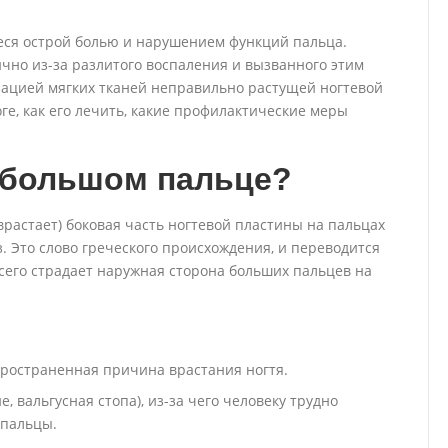
еся острой болью и нарушением функций пальца.
ично из-за разлитого воспаления и вызванного этим
зацией мягких тканей неправильно растущей ногтевой
ге, как его лечить, какие профилактические меры
 большом пальце?
(врастает) боковая часть ногтевой пластины на пальцах
. Это слово греческого происхождения, и переводится
 всего страдает наружная сторона больших пальцев на
ространенная причина врастания ногтя.
 вальгусная стопа), из-за чего человеку трудно
 пальцы.