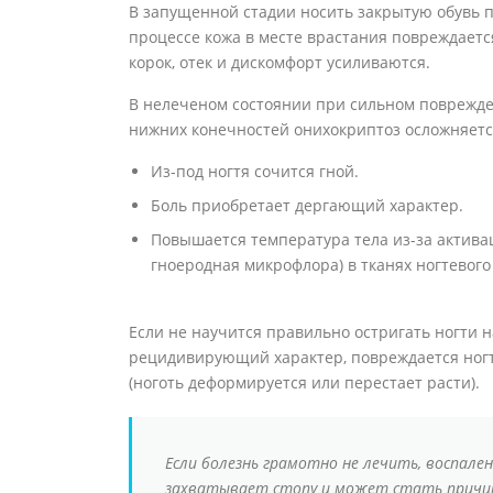
В запущенной стадии носить закрытую обувь 
процессе кожа в месте врастания повреждаетс
корок, отек и дискомфорт усиливаются.
В нелеченом состоянии при сильном поврежден
нижних конечностей онихокриптоз осложняется
Из-под ногтя сочится гной.
Боль приобретает дергающий характер.
Повышается температура тела из-за актива
гноеродная микрофлора) в тканях ногтевого
Если не научится правильно остригать ногти 
рецидивирующий характер, повреждается ногт
(ноготь деформируется или перестает расти).
Если болезнь грамотно не лечить, воспале
захватывает стопу и может стать причин