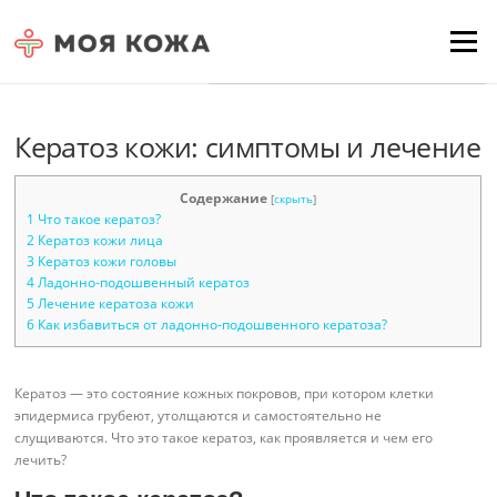
Skip to content
Для любых предложений по
Menu
сайту: moyakoja@cp9.ru
Кератоз кожи: симптомы и лечение
Содержание
[
скрыть
]
1
Что такое кератоз?
2
Кератоз кожи лица
3
Кератоз кожи головы
4
Ладонно-подошвенный кератоз
5
Лечение кератоза кожи
6
Как избавиться от ладонно-подошвенного кератоза?
Кератоз — это состояние кожных покровов, при котором клетки
эпидермиса грубеют, утолщаются и самостоятельно не
слущиваются. Что это такое кератоз, как проявляется и чем его
лечить?