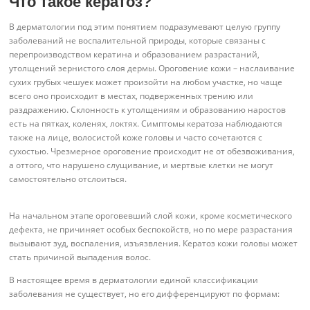
Что такое кератоз?
В дерматологии под этим понятием подразумевают целую группу
заболеваний не воспалительной природы, которые связаны с
перепроизводством кератина и образованием разрастаний,
утолщений зернистого слоя дермы. Ороговение кожи – наслаивание
сухих грубых чешуек может произойти на любом участке, но чаще
всего оно происходит в местах, подверженных трению или
раздражению. Склонность к утолщениям и образованию наростов
есть на пятках, коленях, локтях. Симптомы кератоза наблюдаются
также на лице, волосистой коже головы и часто сочетаются с
сухостью. Чрезмерное ороговение происходит не от обезвоживания,
а оттого, что нарушено слущивание, и мертвые клетки не могут
самостоятельно отслоиться.
На начальном этапе ороговевший слой кожи, кроме косметического
дефекта, не причиняет особых беспокойств, но по мере разрастания
вызывают зуд, воспаления, изъязвления. Кератоз кожи головы может
стать причиной выпадения волос.
В настоящее время в дерматологии единой классификации
заболевания не существует, но его дифференцируют по формам: