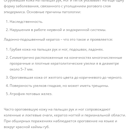
Огрубевшая кожа на пальцах рук, ног и пяток указывает на еще одну
форму заболевания, связанного с утолщением рогового слоя
эпидермиса. Основные причины патологии:
Наследственность.
Нарушения в работе нервной и эндокринной системы.
Ладонно-подошвенный кератоз – что это такое и проявляется:
Грубая кожа на пальцах рук и ног, подошвах, ладонях.
Симметрично расположенные на конечностях многочисленные
прозрачные и плотные кератолитические узелки я в диаметре
около 5–7 мм.
Ороговевшая кожа от желтого цвета до коричневого до черного.
Поверхность узелков гладкая, но может иметь трещины.
Атрофия потовых желез.
Часто ороговевшую кожу на пальцах рук и ног сопровождают
коленные и локтевые очаги, кератоз ногтей и перианальной области.
При обширных поражениях наблюдается ороговение на языке и
вокруг красной каймы губ.