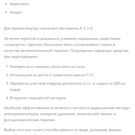
Кератозан;
Акерат.
Для приема внутрь назначают витамины A, C и E.
Лечение кератоза в домашних условиях народными средствами
согласуется с врачом. Оно может быть использовано только в
качестве вспомогательной терапии. Популярные наружные средства
при кератодермии:
Компрессы со свежим соком алоэ на ночь.
Аппликации из дегтя и сливочного масла (1:1).
Обработка участков отваром репейника (2 ст. л. сырья на 500 мл
воды).
Втирания подогретой касторки.
Наиболее эффективными в лечении считаются радикальные методы:
электрокоагуляция, лазерное удаление, химический пилинг и
фотодинамическая терапия.
Выбор того или иного способа зависит от вида, размеров, формы