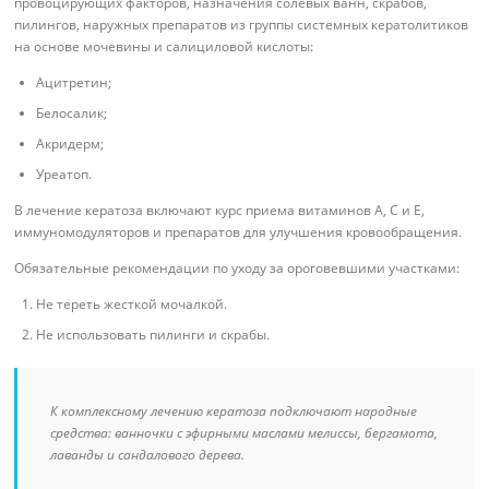
провоцирующих факторов, назначения солевых ванн, скрабов,
пилингов, наружных препаратов из группы системных кератолитиков
на основе мочевины и салициловой кислоты:
Ацитретин;
Белосалик;
Акридерм;
Уреатоп.
В лечение кератоза включают курс приема витаминов A, C и E,
иммуномодуляторов и препаратов для улучшения кровообращения.
Обязательные рекомендации по уходу за ороговевшими участками:
Не тереть жесткой мочалкой.
Не использовать пилинги и скрабы.
К комплексному лечению кератоза подключают народные
средства: ванночки с эфирными маслами мелиссы, бергамота,
лаванды и сандалового дерева.