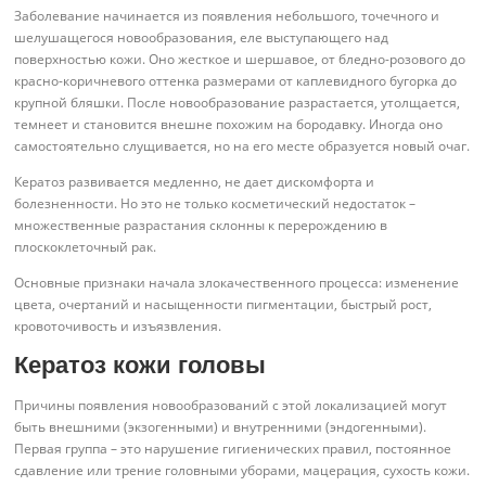
Заболевание начинается из появления небольшого, точечного и
шелушащегося новообразования, еле выступающего над
поверхностью кожи. Оно жесткое и шершавое, от бледно-розового до
красно-коричневого оттенка размерами от каплевидного бугорка до
крупной бляшки. После новообразование разрастается, утолщается,
темнеет и становится внешне похожим на бородавку. Иногда оно
самостоятельно слущивается, но на его месте образуется новый очаг.
Кератоз развивается медленно, не дает дискомфорта и
болезненности. Но это не только косметический недостаток –
множественные разрастания склонны к перерождению в
плоскоклеточный рак.
Основные признаки начала злокачественного процесса: изменение
цвета, очертаний и насыщенности пигментации, быстрый рост,
кровоточивость и изъязвления.
Кератоз кожи головы
Причины появления новообразований с этой локализацией могут
быть внешними (экзогенными) и внутренними (эндогенными).
Первая группа – это нарушение гигиенических правил, постоянное
сдавление или трение головными уборами, мацерация, сухость кожи.