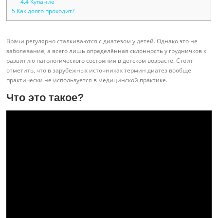
4.4
Купание
5
Как долго проходит?
Врачи регулярно сталкиваются с диатезом у детей. Однако это не
заболевание, а всего лишь определённая склонность у грудничков к
развитию патологического состояния в детском возрасте. Стоит
отметить, что в зарубежных источниках термин диатез вообще
практически не используется в медицинской практике.
Что это такое?