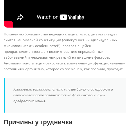
По мнению большинства ведущих специалистов, диатез следует
считать аномалией конституции (совокупность индивидуальных
физиологических особенностей), проявляющейся
предрасположенностью к возникновению определённых
заболеваний и неадекватных реакций на внешние факторы.
Аномалия конституции относится к временным дисфункциональным
состояниям организма, которое со временем, как правило, проходит.
Клинически установлено, что многие болезни во взрослом и
детском возрасте развиваются на фоне какого-нибудь
предрасположения.
Причины у грудничка