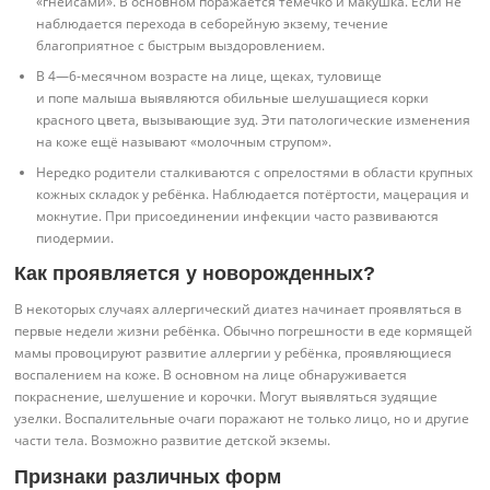
«гнейсами». В основном поражается темечко и макушка. Если не
наблюдается перехода в себорейную экзему, течение
благоприятное с быстрым выздоровлением.
В 4—6-месячном возрасте на лице, щеках, туловище
и попе малыша выявляются обильные шелушащиеся корки
красного цвета, вызывающие зуд. Эти патологические изменения
на коже ещё называют «молочным струпом».
Нередко родители сталкиваются с опрелостями в области крупных
кожных складок у ребёнка. Наблюдается потёртости, мацерация и
мокнутие. При присоединении инфекции часто развиваются
пиодермии.
Как проявляется у новорожденных?
В некоторых случаях аллергический диатез начинает проявляться в
первые недели жизни ребёнка. Обычно погрешности в еде кормящей
мамы провоцируют развитие аллергии у ребёнка, проявляющиеся
воспалением на коже. В основном на лице обнаруживается
покраснение, шелушение и корочки. Могут выявляться зудящие
узелки. Воспалительные очаги поражают не только лицо, но и другие
части тела. Возможно развитие детской экземы.
Признаки различных форм