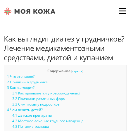
Skip to content
Для любых предложений по
Menu
сайту: moyakoja@cp9.ru
Как выглядит диатез у грудничков?
Лечение медикаментозными
средствами, диетой и купанием
Содержание
[
скрыть
]
1
Что это такое?
2
Причины у грудничка
3
Как выглядит?
3.1
Как проявляется у новорожденных?
3.2
Признаки различных форм
3.3
Симптомы у подростков
4
Чем лечить детей?
4.1
Детские препараты
4.2
Местное лечение грудного младенца
4.3
Питание малыша