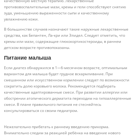
качественную местную терапию. Лекарственные
противовоспалительные мази, кремы и гели способствуют снятию
зуда, уменьшению выраженности сыпи и качественному
увлажнению кожи.
В большинстве случаев назначают такие наружные лекарственные
средства, как Бепантен, Ла-кри или Элидел. Следует отметить, что
кремы или мази, содержащие глюкокортикостероиды, в раннем
детском возрасте противопоказаны.
Питание малыша
Если диатез обнаружился в 1—6-месячном возрасте, оптимальным
вариантом для малыша будет грудное вскармливание. При
смешанном или искусственном кормлении следует по возможности
сократить долю коровьего молока. Рекомендуется подбирать
качественные адаптированные смеси. При развитии аллергии или
обострении атопического дерматита переходим на гипоаллергенные
смеси. В плане правильного питания не стесняйтесь
консультироваться со своим педиатром.
Нежелательно прибегать к раннему введению прикорма.
Внимательно следим за реакцией ребёнка на введение нового