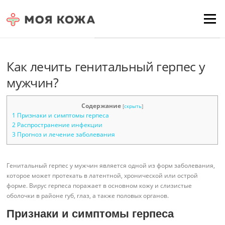
Skip to content
Для любых предложений по
Menu
сайту: moyakoja@cp9.ru
Как лечить генитальный герпес у
мужчин?
Содержание
[
скрыть
]
1
Признаки и симптомы герпеса
2
Распространение инфекции
3
Прогноз и лечение заболевания
Генитальный герпес у мужчин является одной из форм заболевания,
которое может протекать в латентной, хронической или острой
форме. Вирус герпеса поражает в основном кожу и слизистые
оболочки в районе губ, глаз, а также половых органов.
Признаки и симптомы герпеса