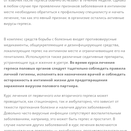
от язвочек после герпеса обычно исчезают в течение недели. Однако
в любом случае при проявлении признаков заболевания в интимном
месте необходимо обратиться к профильному специалисту и начать
лечение, так как это явный признак: в организме остались активные
вирусы герпеса.
В комплекс средств борьбы с болезнью входят противовирусные
медикаменты, общеукрепляющие и дезинфицирующие средства,
локализующие герпес на интимном месте и ограничивающие его на
гениталиях. Используются также различные седативные препараты,
устраняющие зуд и жжение в уретре.
Во время курса лечения
герпеса половых органов следует тщательно соблюдать правила
личной гигиены, исполнять все назначения врачей и соблюдать
осторожность в интимной жизни для предотвращения
заражения вирусом полового партнера.
Курс лечения от первичного или вторичного герпеса может
проводиться, как стационарно, так и амбулаторно, что зависит от
тяжести протекания болезни и наличия других заболеваний.
Довольно часто вирусные инфекции сопутствуют воспалительным
заболеваниям, например, это может быть герпес и простатит. В
случае наличия других заболеваний в курс лечения включаются
дополнительные препараты — антибиотики, противовоспалительные