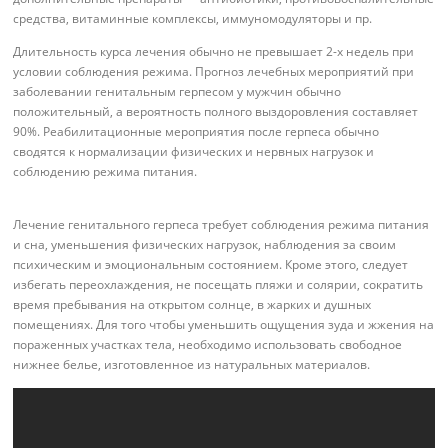
средства, витаминные комплексы, иммуномодуляторы и пр.
Длительность курса лечения обычно не превышает 2-х недель при
условии соблюдения режима. Прогноз лечебных мероприятий при
заболевании генитальным герпесом у мужчин обычно
положительный, а вероятность полного выздоровления составляет
90%. Реабилитационные мероприятия после герпеса обычно
сводятся к нормализации физических и нервных нагрузок и
соблюдению режима питания.
Лечение генитального герпеса требует соблюдения режима питания
и сна, уменьшения физических нагрузок, наблюдения за своим
психическим и эмоциональным состоянием. Кроме этого, следует
избегать переохлаждения, не посещать пляжи и солярии, сократить
время пребывания на открытом солнце, в жарких и душных
помещениях. Для того чтобы уменьшить ощущения зуда и жжения на
пораженных участках тела, необходимо использовать свободное
нижнее белье, изготовленное из натуральных материалов.