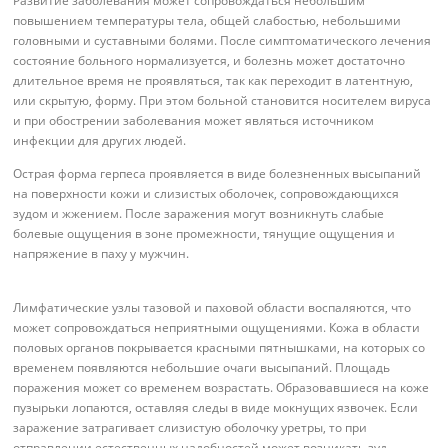
Развитие заболевания может сопровождаться небольшим
повышением температуры тела, общей слабостью, небольшими
головными и суставными болями. После симптоматического лечения
состояние больного нормализуется, и болезнь может достаточно
длительное время не проявляться, так как переходит в латентную,
или скрытую, форму. При этом больной становится носителем вируса
и при обострении заболевания может являться источником
инфекции для других людей.
Острая форма герпеса проявляется в виде болезненных высыпаний
на поверхности кожи и слизистых оболочек, сопровождающихся
зудом и жжением. После заражения могут возникнуть слабые
болевые ощущения в зоне промежности, тянущие ощущения и
напряжение в паху у мужчин.
Лимфатические узлы тазовой и паховой области воспаляются, что
может сопровождаться неприятными ощущениями. Кожа в области
половых органов покрывается красными пятнышками, на которых со
временем появляются небольшие очаги высыпаний. Площадь
поражения может со временем возрастать. Образовавшиеся на коже
пузырьки лопаются, оставляя следы в виде мокнущих язвочек. Если
заражение затрагивает слизистую оболочку уретры, то при
отправлении естественных надобностей может возникать зуд,