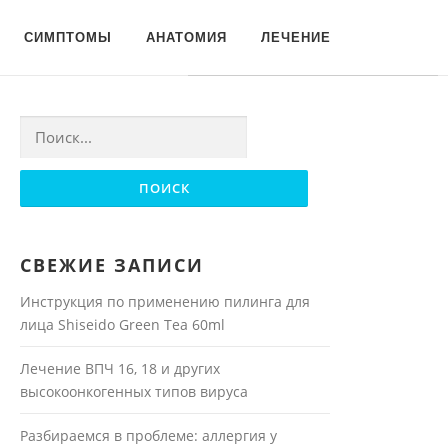
Для любых предложений по
СИМПТОМЫ
АНАТОМИЯ
ЛЕЧЕНИЕ
сайту: moyakoja@cp9.ru
Найти:
СВЕЖИЕ ЗАПИСИ
Инструкция по применению пилинга для
лица Shiseido Green Tea 60ml
Лечение ВПЧ 16, 18 и других
высокоонкогенных типов вируса
Разбираемся в проблеме: аллергия у