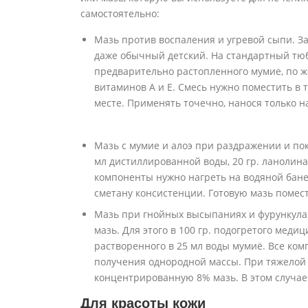
самостоятельно:
Мазь против воспаления и угревой сыпи. За
даже обычный детский. На стандартный тюби
предварительно растопленного мумие, по 
витаминов A и E. Смесь нужно поместить в 
месте. Применять точечно, нанося только н
Мазь с мумие и алоэ при раздражении и пок
мл дистиллированной воды, 20 гр. ланолина
компоненты нужно нагреть на водяной бан
сметану консистенции. Готовую мазь помест
Мазь при гнойных высыпаниях и фурункула
мазь. Для этого в 100 гр. подогретого меди
растворенного в 25 мл воды мумиё. Все ко
получения однородной массы. При тяжелой
концентрированную 8% мазь. В этом случае 
Для красоты кожи