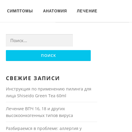
Для любых предложений по
СИМПТОМЫ
АНАТОМИЯ
ЛЕЧЕНИЕ
сайту: moyakoja@cp9.ru
Найти:
СВЕЖИЕ ЗАПИСИ
Инструкция по применению пилинга для
лица Shiseido Green Tea 60ml
Лечение ВПЧ 16, 18 и других
высокоонкогенных типов вируса
Разбираемся в проблеме: аллергия у