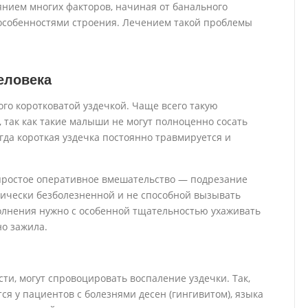
нием многих факторов, начиная от банального
особенностями строения. Лечением такой проблемы
еловека
ого коротковатой уздечкой. Чаще всего такую
 так как такие малыши не могут полноценно сосать
огда короткая уздечка постоянно травмируется и
простое оперативное вмешательство — подрезание
тически безболезненной и не способной вызывать
полнения нужно с особенной тщательностью ухаживать
но зажила.
ти, могут спровоцировать воспаление уздечки. Так,
я у пациентов с болезнями десен (гингивитом), языка