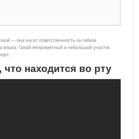
язкой — она несет ответственность за гибкое
а языка. Такой неприметный и небольшой участок
форт.
 что находится во рту