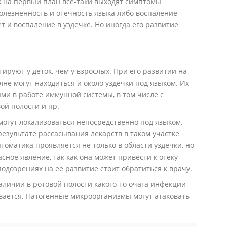
ях на первый план все-таки выходят симптомы
олезненность и отечность языка либо воспаление
т и воспаление в уздечке. Но иногда его развитие
ируют у деток, чем у взрослых. При его развитии на
лне могут находиться и около уздечки под языком. Их
ми в работе иммунной системы, в том числе с
ой полости и пр.
могут локализоваться непосредственно под языком.
езультате рассасывания лекарств в таком участке
томатика проявляется не только в области уздечки, но
асное явление, так как она может привести к отеку
одозрениях на ее развитие стоит обратиться к врачу.
личии в ротовой полости какого-то очага инфекции
вается. Патогенные микроорганизмы могут атаковать