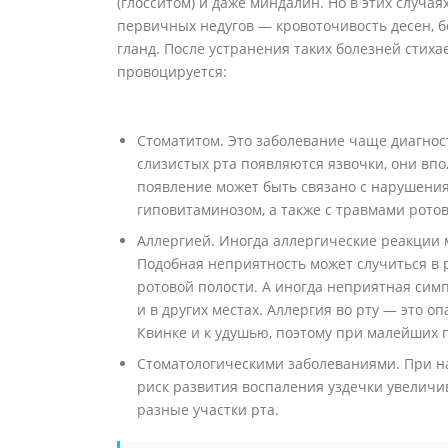
(глосситом) и даже миндалин. Но в этих случа
первичных недугов — кровоточивость десен, б
гланд. После устранения таких болезней стихае
провоцируется:
Стоматитом. Это заболевание чаще диагност
слизистых рта появляются язвочки, они впо
появление может быть связано с нарушения
гиповитаминозом, а также с травмами ротов
Аллергией. Иногда аллергические реакции 
Подобная неприятность может случиться в р
ротовой полости. А иногда неприятная симп
и в других местах. Аллергия во рту — это оп
Квинке и к удушью, поэтому при малейших п
Стоматологическими заболеваниями. При на
риск развития воспаления уздечки увеличи
разные участки рта.