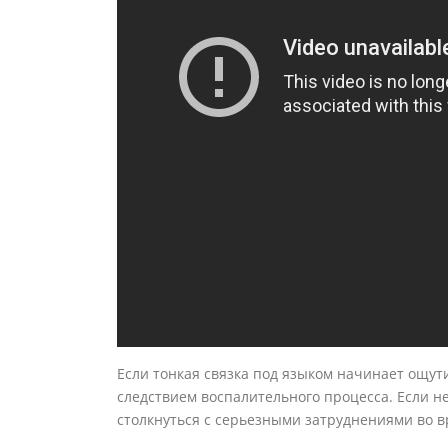
Если тонкая связка под языком начинает ощут
следствием воспалительного процесса. Если н
столкнуться с серьезными затруднениями во 