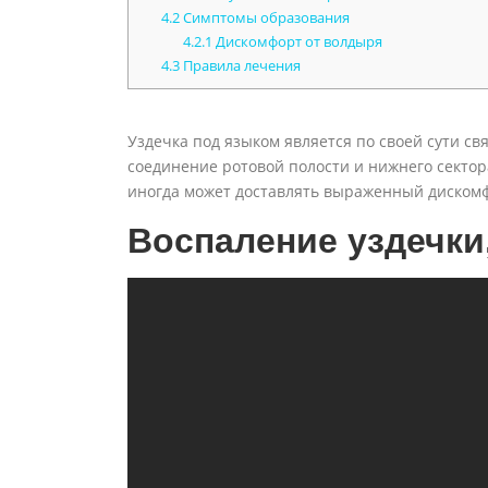
4.2
Симптомы образования
4.2.1
Дискомфорт от волдыря
4.3
Правила лечения
Уздечка под языком является по своей сути св
соединение ротовой полости и нижнего сектор
иногда может доставлять выраженный диском
Воспаление уздечки,