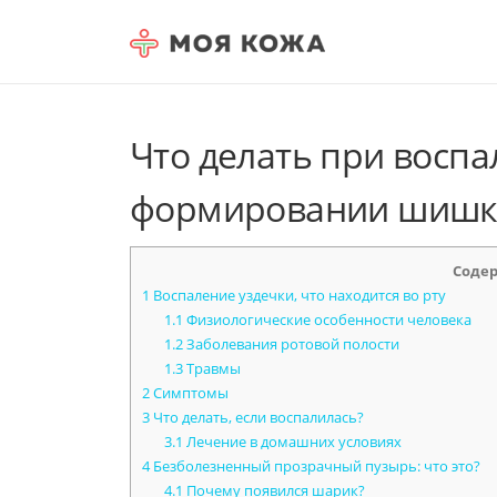
Skip to content
Что делать при воспа
формировании шишк
Соде
1
Воспаление уздечки, что находится во рту
1.1
Физиологические особенности человека
1.2
Заболевания ротовой полости
1.3
Травмы
2
Симптомы
3
Что делать, если воспалилась?
3.1
Лечение в домашних условиях
4
Безболезненный прозрачный пузырь: что это?
4.1
Почему появился шарик?