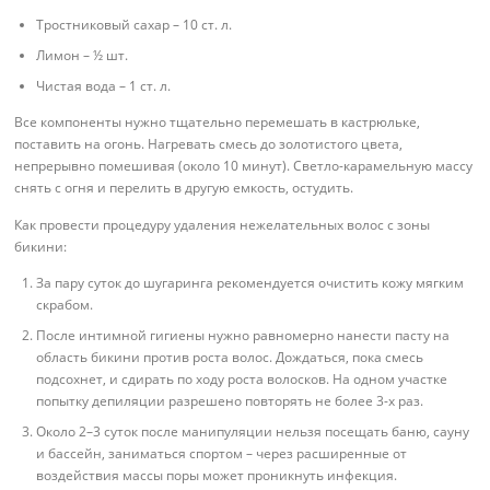
Тростниковый сахар – 10 ст. л.
Лимон – ½ шт.
Чистая вода – 1 ст. л.
Все компоненты нужно тщательно перемешать в кастрюльке,
поставить на огонь. Нагревать смесь до золотистого цвета,
непрерывно помешивая (около 10 минут). Светло-карамельную массу
снять с огня и перелить в другую емкость, остудить.
Как провести процедуру удаления нежелательных волос с зоны
бикини:
За пару суток до шугаринга рекомендуется очистить кожу мягким
скрабом.
После интимной гигиены нужно равномерно нанести пасту на
область бикини против роста волос. Дождаться, пока смесь
подсохнет, и сдирать по ходу роста волосков. На одном участке
попытку депиляции разрешено повторять не более 3-х раз.
Около 2–3 суток после манипуляции нельзя посещать баню, сауну
и бассейн, заниматься спортом – через расширенные от
воздействия массы поры может проникнуть инфекция.