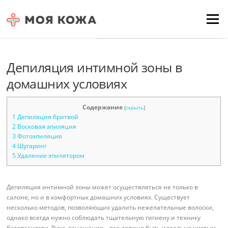
Skip to content
Для любых предложений по
Menu
сайту: moyakoja@cp9.ru
Депиляция интимной зоны в
домашних условиях
Содержание
[
скрыть
]
1
Депиляция бритвой
2
Восковая эпиляция
3
Фотоэпиляция
4
Шугаринг
5
Удаление эпилятором
Депиляция интимной зоны может осуществляться не только в
салоне, но и в комфортных домашних условиях. Существует
несколько методов, позволяющих удалить нежелательные волоски,
однако всегда нужно соблюдать тщательную гигиену и технику
безопасности. Руки, оснащение – все должно быть идеально чистым.