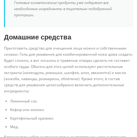
Готовые косметические продукты уже содержат все
необходимые ингредиенты в тщательно подобранной
пропорции.
Домашние средства
Приготовить средство для очищения лица можно и собственными
силами. Гель для умывания для комбинированной кожи дома создать
будет сложно, а вот лосьоны и травяные отвары сделать не составит
особого труда. Обычно для этих целей используют растительные
экстракты (календулы, ромашки, шалфея, алоэ, эвкалипта) и масла
(жожоба, лаванды, розмарина, облепихи). Кроме этого, в состав
средств для умывания целесообразно включать дополнительные
ингредиенты:
Лимонный сок.
Кефир или молоко.
Картофельный крахмал.
Мед.
Корректируя набор ингредиентов и их пропорции, можно получить