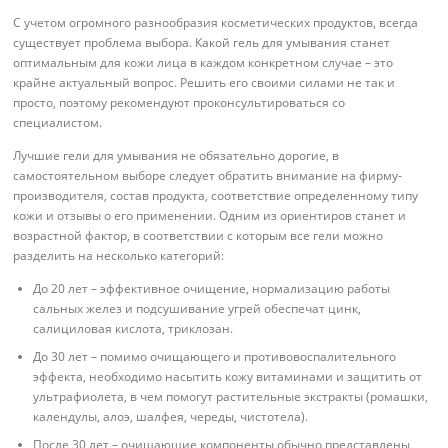
С учетом огромного разнообразия косметических продуктов, всегда
существует проблема выбора. Какой гель для умывания станет
оптимальным для кожи лица в каждом конкретном случае – это
крайне актуальный вопрос. Решить его своими силами не так и
просто, поэтому рекомендуют проконсультироваться со
специалистом.
Лучшие гели для умывания не обязательно дорогие, в
самостоятельном выборе следует обратить внимание на фирму-
производителя, состав продукта, соответствие определенному типу
кожи и отзывы о его применении. Одним из ориентиров станет и
возрастной фактор, в соответствии с которым все гели можно
разделить на несколько категорий:
До 20 лет – эффективное очищение, нормализацию работы
сальных желез и подсушивание угрей обеспечат цинк,
салициловая кислота, триклозан.
До 30 лет – помимо очищающего и противовоспалительного
эффекта, необходимо насытить кожу витаминами и защитить от
ультрафиолета, в чем помогут растительные экстракты (ромашки,
календулы, алоэ, шалфея, череды, чистотела).
После 30 лет – очищающие компоненты обычно представлены