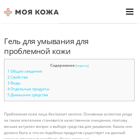
Skip to content
Для любых предложений по
Menu
сайту: moyakoja@cp9.ru
Гель для умывания для
проблемной кожи
Содержание
[
скрыть
]
1
Общие сведения
2
Свойства
3
Виды
4
Отдельные продукты
5
Домашние средства
Проблемная кожа лица беспокоит многих. Основным аспектом ухода
за таким эпителием становится качественное очищение, поэтому
весьма актуален вопрос о выборе средства для умывания. Каким оно
должно быть и что из подобных продуктов существует на данный
момент, предстоит разобрать более детально.