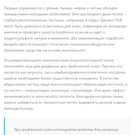
Первые справляются с грязью, пылью, жиром и потом, обладая
прекрасными моющими свойствами. Они растворяют даже более
глубоко расположенные частицы, например, в порах. Однако ПАВ
могут быть довольно агрессивны для кожи, повреждая ее липидную
мантию и приводя к сухости (особенно если речь идет о
лаурилсульфате натрия и аммония). Для минимизации подобного
воздействия используют сочетание нескольких веществ или
применяют средства на основе аминокислот.
Отшелушивающими компонентами (кератолитиками) также
наполняют гель для умывания для проблемной кожи. Причем это
касается как жирного, так и комбинированного эпителия, которому
крайне необходимо более существенное очищение. В качестве
абразивных частиц чаще всего используют абрикосовые косточки, а
из кислот – салициловую, молочную, гликолевую. Они дают эффект
механического и химического пилинга, благодаря которому также
можно избавиться от пигментных пятен, выровнять рельеф и даже
омолодить кожу.
При проблемной коже используются средства для умывания