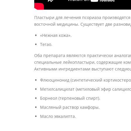
Пластыри для лечения псориаза производятся
восточной медицины. Существует две разновид
«Нежная кожа».
Тегао.
Оба препарата являются практически аналога
специальные лейкопластыри, содержащие комп
Активными ингредиентами выступают следую
Флюоцинонид (синтетический кортикостеро
Метилсалицилат (метиловый эфир салицило
Борнеол (терпеновый спирт).
Масляный раствор камфоры.
Масло эвкалипта.