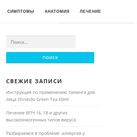
Для любых предложений по
СИМПТОМЫ
АНАТОМИЯ
ЛЕЧЕНИЕ
сайту: moyakoja@cp9.ru
Найти:
СВЕЖИЕ ЗАПИСИ
Инструкция по применению пилинга для
лица Shiseido Green Tea 60ml
Лечение ВПЧ 16, 18 и других
высокоонкогенных типов вируса
Разбираемся в проблеме: аллергия у