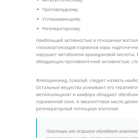
Противозудному.
Успокаивающему.
Регенераторному.
Наибольшей активностью в отношении воспал
глюкокортикоидов (гормонов коры надпочечник
нарушает метаболизм арахидоновой кислоты. 
обладающих противоотечной активностью, спо
Флюоцинонид, пожалуй, следует назвать наибо
Остальные вещества усиливают его терапевти
метилсалицилат и камфора обладают обезболи
пораженной зоне. А эвкалиптовое масло дези
регенераторный потенциал эпителия.
Пластыри от псориаза обладают комплекс