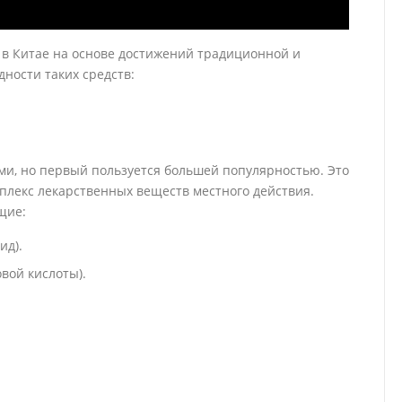
 в Китае на основе достижений традиционной и
ности таких средств:
ми, но первый пользуется большей популярностью. Это
лекс лекарственных веществ местного действия.
щие:
ид).
вой кислоты).