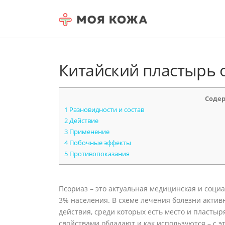
Skip to content
Китайский пластырь 
Соде
1
Разновидности и состав
2
Действие
3
Применение
4
Побочные эффекты
5
Противопоказания
Псориаз – это актуальная медицинская и социа
3% населения. В схеме лечения болезни акти
действия, среди которых есть место и пластыр
свойствами обладают и как используются – с 