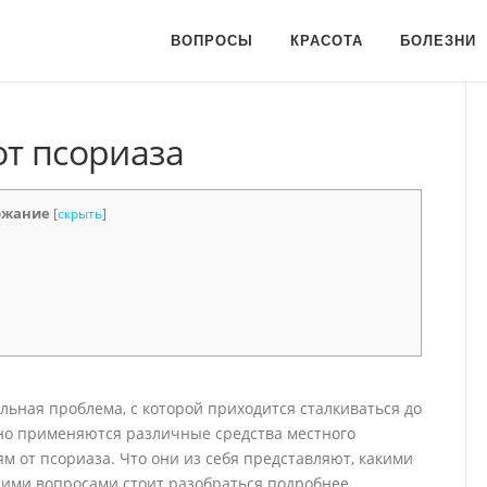
ВОПРОСЫ
КРАСОТА
БОЛЕЗНИ
от псориаза
ржание
[
скрыть
]
льная проблема, с которой приходится сталкиваться до
вно применяются различные средства местного
ям от псориаза. Что они из себя представляют, какими
этими вопросами стоит разобраться подробнее.